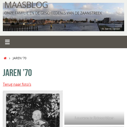
MAASBLOG
Ga
naar
ONZE FAMILIE EN DE GESCHIEDENIS VAN DE ZAANSTREEK
de
inhoud
HOME
JAREN ’70
JAREN ’70
Terug naar foto’s
Lourens in Schoorldam