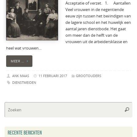
Acceptatie of verzet. 1. Aantallen
Veel vrouwen in de negentiende
eeuw zijn tussen het beëindigen van
de lagere school en het huwelijk een
aantal jaren dienstbode. Het gaat
om meer dan de helft van de
vrouwen uit de arbeidersklasse en
heel wat vrouwen…
MEER …
ANK MAAS
11 FEBRUARI 2017
GROOTOUDERS
DIENSTMEIDEN
Zo
Zoeke
na
RECENTE BERICHTEN