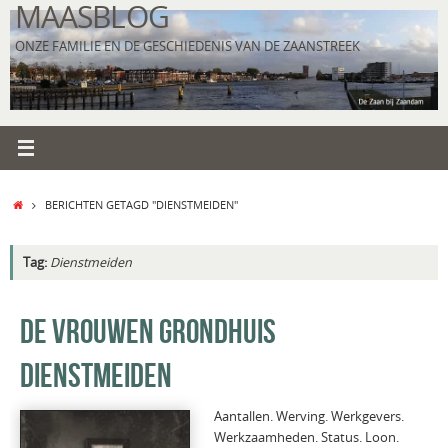
MAASBLOG
Ga
naar
ONZE FAMILIE EN DE GESCHIEDENIS VAN DE ZAANSTREEK
de
inhoud
HOME
BERICHTEN GETAGD "DIENSTMEIDEN"
Tag:
Dienstmeiden
DE VROUWEN GRONDHUIS
DIENSTMEIDEN
Aantallen. Werving. Werkgevers.
Werkzaamheden. Status. Loon.