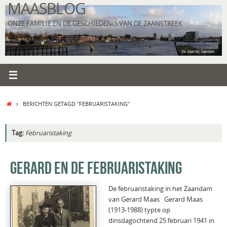
MAASBLOG
Ga
naar
ONZE FAMILIE EN DE GESCHIEDENIS VAN DE ZAANSTREEK
de
inhoud
HOME
BERICHTEN GETAGD "FEBRUARISTAKING"
Tag:
Februaristaking
GERARD EN DE FEBRUARISTAKING
De februaristaking in het Zaandam
van Gerard Maas Gerard Maas
(1913-1988) typte op
dinsdagochtend 25 februari 1941 in