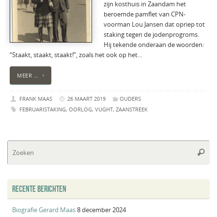
zijn kosthuis in Zaandam het
beroemde pamflet van CPN-
voorman Lou Jansen dat opriep tot
staking tegen de jodenprogroms.
Hij tekende onderaan de woorden:
“Staakt, staakt, staakt!”, zoals het ook op het…
MEER …
FRANK MAAS
26 MAART 2019
OUDERS
FEBRUARISTAKING
,
OORLOG
,
VUGHT
,
ZAANSTREEK
Zo
Zoeke
na
RECENTE BERICHTEN
Biografie Gerard Maas
8 december 2024