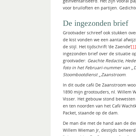
geïnventariseerd. Het zijn vooral 
voor bruiloften en partijen. Gedicht
De ingezonden brief
Grootvader schreef ook stukken ove
de kist vonden we een aantal afwij
de stijl. Het tijdschrift ‘de Zaende’
[1
ingezonden brief over de situatie op
grootvader:
Geachte Redactie, Hede
foto in het Februari-nummer van „D
Stoombootdienst „Zaanstroom
.
In dit oude café De Zaanstroom woo
1890 mijn grootouders, nl. Willem 
Visser. Het gebouw stond bewesten 
en ten noorden van het Café Wach
Packet, staande op de dam.
De man die met de hand aan de deur
Willem Wieman Jr, destijds beheerd