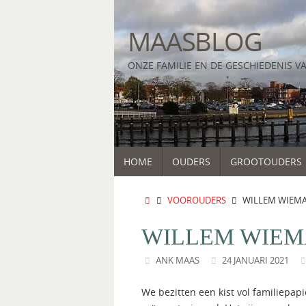
Ga
naar
MAASBLOG
de
inhoud
ONZE FAMILIE EN DE GESCHIEDENIS V
GA
HOME
OUDERS
GROOTOUDERS
NAAR
DE
INHOUD
HOME
VOOROUDERS
WILLEM WIEM
WILLEM WIEM
ANK MAAS
24 JANUARI 2021
We bezitten een kist vol familiepap