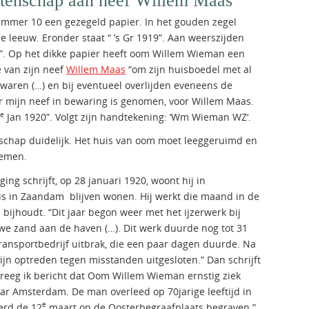
tenschap aan neef Willem Maas
s nummer 10 een gezegeld papier. In het gouden zegel
 leeuw. Eronder staat “ ’s Gr 1919”. Aan weerszijden
C”. Op het dikke papier heeft oom Willem Wieman een
 van zijn neef
Willem Maas
“om zijn huisboedel met al
waren (…) en bij eventueel overlijden eveneens de
r mijn neef in bewaring is genomen, voor Willem Maas.
e
Jan 1920”. Volgt zijn handtekening: ‘Wm Wieman WZ‘.
dschap duidelijk. Het huis van oom moet leeggeruimd en
nemen.
g schrijft, op 28 januari 1920, woont hij in
is in Zaandam blijven wonen. Hij werkt die maand in de
j bijhoudt. “Dit jaar begon weer met het ijzerwerk bij
uwe zand aan de haven (…). Dit werk duurde nog tot 31
transportbedrijf uitbrak, die een paar dagen duurde. Na
jn optreden tegen misstanden uitgesloten.” Dan schrijft
reeg ik bericht dat Oom Willem Wieman ernstig ziek
aar Amsterdam. De man overleed op 70jarige leeftijd in
e
erd de 12
maart op de Oosterbegraafplaats begraven.”