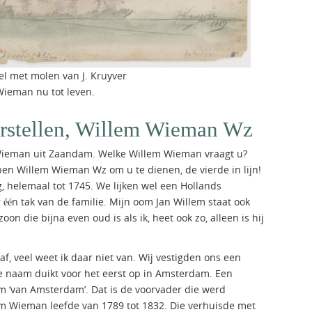
l met molen van J. Kruyver
ieman nu tot leven.
orstellen, Willem Wieman Wz
m Wieman uit Zaandam. Welke Willem Wieman vraagt u?
ben Willem Wieman Wz om u te dienen, de vierde in lijn!
g, helemaal tot 1745. We lijken wel een Hollands
 één tak van de familie. Mijn oom Jan Willem staat ook
on die bijna even oud is als ik, heet ook zo, alleen is hij
, veel weet ik daar niet van. Wij vestigden ons een
e naam duikt voor het eerst op in Amsterdam. Een
 ‘van Amsterdam’. Dat is de voorvader die werd
m Wieman leefde van 1789 tot 1832. Die verhuisde met