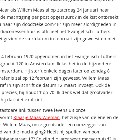
Maar als Willem Maas al op zaterdag 24 januari naar
r de machtiging per post opgestuurd? In de kist ontbreekt
ri naar zijn doodzieke oom? Er zijn meer slordigheden in
diaconessenhuis is officieel het ‘Evangelisch-Luthers
t gezien de sterfdatum in februari zijn geweest en niet
4 februari 1920 opgenomen in het Evangelisch-Luthers
gracht 120 in Amsterdam. Ik las het in de bijzondere
Amsterdam. Hij sterft enkele dagen later op zondag 8
grafenis zal op 12 februari zijn geweest. Willem Maas
raf in zijn schrift de datum 12 maart invoegt. Ook de
 precies, hij houdt ‘t op 70. Ik denk wel dat grootvader
ij dat niet expliciet.
n tastbare link tussen twee levens uit onze
g vormt
Klaasje Maas-Wieman
, het zusje van de ene en de
t Willem Maas, onze grootvader en oomzegger van
 van die machtiging? Heeft hij spullen van oom
nbaanstraat 17? En zijn die later weer meeverhuisd? Is