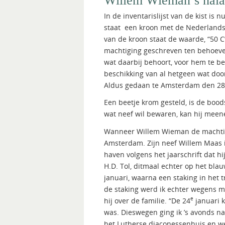
Willem Wieman’s nala
In de inventarislijst van de kist i
staat een kroon met de Nederlandse
van de kroon staat de waarde, “50 
machtiging geschreven ten behoeve
wat daarbij behoort, voor hem te be
beschikking van al hetgeen wat doo
Aldus gedaan te Amsterdam den 28
Een beetje krom gesteld, is de boo
wat neef wil bewaren, kan hij mee
Wanneer Willem Wieman de machtigin
Amsterdam. Zijn neef Willem Maas 
haven volgens het jaarschrift dat hi
H.D. Tol, ditmaal echter op het bla
januari, waarna een staking in het 
de staking werd ik echter wegens mi
e
hij over de familie. “De 24
januari k
was. Dieswegen ging ik ’s avonds n
het Lutherse diaconessenhuis en w