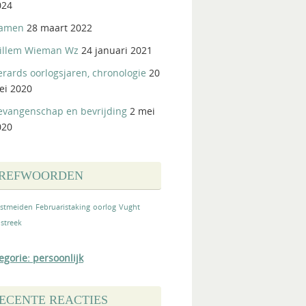
024
amen
28 maart 2022
illem Wieman Wz
24 januari 2021
rards oorlogsjaren, chronologie
20
ei 2020
evangenschap en bevrijding
2 mei
020
REFWOORDEN
stmeiden
Februaristaking
oorlog
Vught
streek
egorie: persoonlijk
ECENTE REACTIES