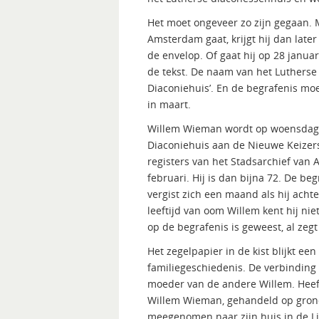
Het moet ongeveer zo zijn gegaan. 
Amsterdam gaat, krijgt hij dan late
de envelop. Of gaat hij op 28 janua
de tekst. De naam van het Lutherse 
Diaconiehuis’. En de begrafenis moe
in maart.
Willem Wieman wordt op woensdag 
Diaconiehuis aan de Nieuwe Keizers
registers van het Stadsarchief van 
februari. Hij is dan bijna 72. De be
vergist zich een maand als hij achte
leeftijd van oom Willem kent hij niet
op de begrafenis is geweest, al zegt h
Het zegelpapier in de kist blijkt ee
familiegeschiedenis. De verbindin
moeder van de andere Willem. Heef
Willem Wieman, gehandeld op grond
meegenomen naar zijn huis in de Lij