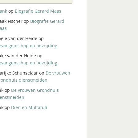
rank
op
Biografie Gerard Maas
aak Fischer
op
Biografie Gerard
aas
agje van der Heide
op
evangenschap en bevrijding
uke van der Heide
op
evangenschap en bevrijding
arijke Schunselaar
op
De vrouwen
rondhuis dienstmeiden
nk
op
De vrouwen Grondhuis
ienstmeiden
nk
op
Dien en Multatuli