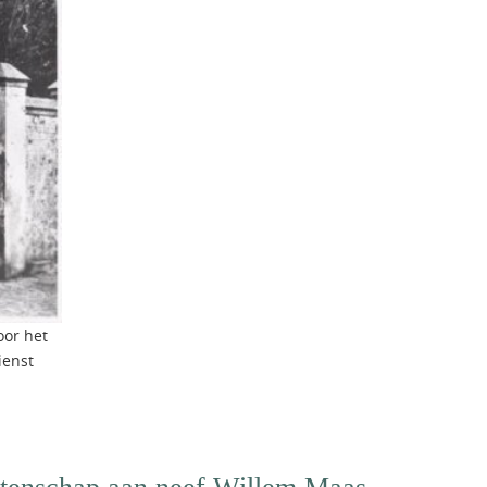
or het
ienst