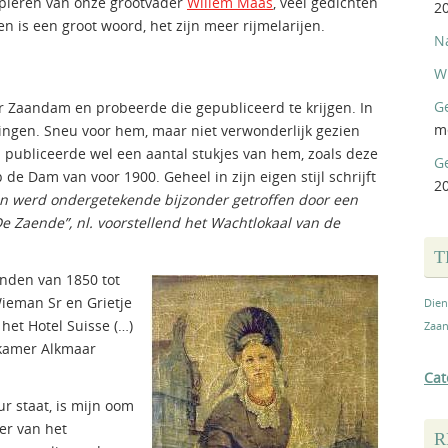
papieren van onze grootvader
Willem Maas
, veel gedichten
2
en is een groot woord, het zijn meer rijmelarijen.
N
W
Ge
r Zaandam en probeerde die gepubliceerd te krijgen. In
m
zingen. Sneu voor hem, maar niet verwonderlijk gezien
]
publiceerde wel een aantal stukjes van hem, zoals deze
G
 de Dam van voor 1900. Geheel in zijn eigen stijl schrijft
2
n werd ondergetekende bijzonder getroffen door een
e Zaende”, nl. voorstellend het Wachtlokaal van de
T
nden van 1850 tot
Wieman Sr en Grietje
Dien
het Hotel Suisse (…)
Zaan
tkamer Alkmaar
Cat
 staat, is mijn oom
er van het
R