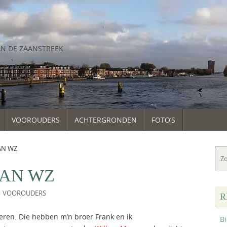
AN DE ZAANSTREEK
VOOROUDERS
ACHTERGRONDEN
FOTO’S
AN WZ
AN WZ
VOOROUDERS
R
ieren. Die hebben m’n broer Frank en ik
B