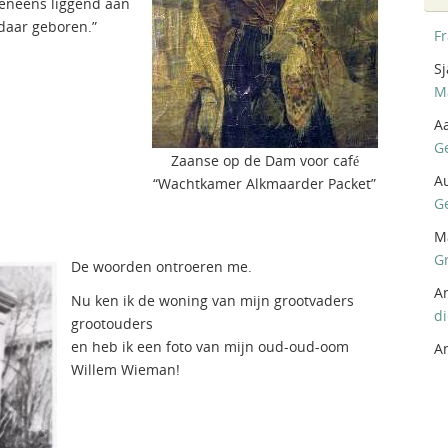
veneens liggend aan
daar geboren.”
F
Sj
M
A
G
Zaanse op de Dam voor café
A
“Wachtkamer Alkmaarder Packet”
G
M
G
De woorden ontroeren me.
A
Nu ken ik de woning van mijn grootvaders
d
grootouders
en heb ik een foto van mijn oud-oud-oom
A
Willem Wieman!