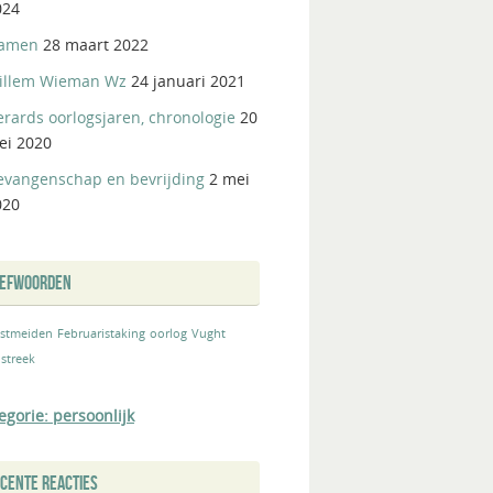
024
amen
28 maart 2022
illem Wieman Wz
24 januari 2021
rards oorlogsjaren, chronologie
20
ei 2020
evangenschap en bevrijding
2 mei
020
REFWOORDEN
stmeiden
Februaristaking
oorlog
Vught
streek
egorie: persoonlijk
CENTE REACTIES