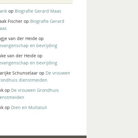
rank
op
Biografie Gerard Maas
aak Fischer
op
Biografie Gerard
aas
agje van der Heide
op
evangenschap en bevrijding
uke van der Heide
op
evangenschap en bevrijding
arijke Schunselaar
op
De vrouwen
rondhuis dienstmeiden
nk
op
De vrouwen Grondhuis
ienstmeiden
nk
op
Dien en Multatuli