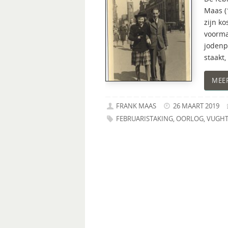
Maas (
zijn k
voorma
jodenp
staakt,
MEE
FRANK MAAS
26 MAART 2019
FEBRUARISTAKING
,
OORLOG
,
VUGH