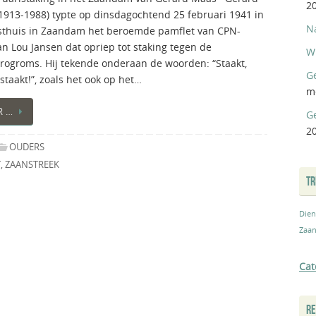
2
1913-1988) typte op dinsdagochtend 25 februari 1941 in
N
osthuis in Zaandam het beroemde pamflet van CPN-
n Lou Jansen dat opriep tot staking tegen de
W
rogroms. Hij tekende onderaan de woorden: “Staakt,
Ge
 staakt!”, zoals het ook op het…
m
R …
G
2
OUDERS
T
,
ZAANSTREEK
T
Dien
Zaan
Cat
RE