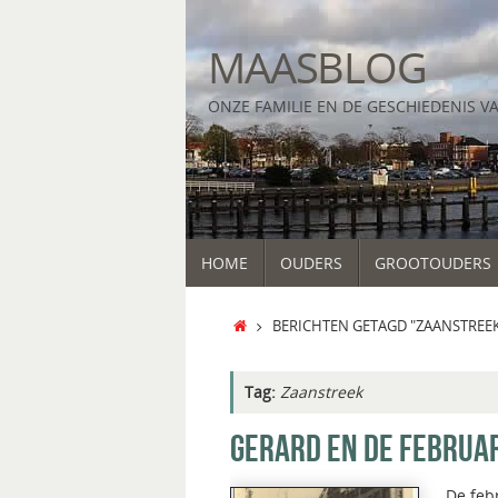
Ga
naar
MAASBLOG
de
inhoud
ONZE FAMILIE EN DE GESCHIEDENIS V
GA
HOME
OUDERS
GROOTOUDERS
NAAR
DE
INHOUD
HOME
BERICHTEN GETAGD "ZAANSTREE
Tag:
Zaanstreek
GERARD EN DE FEBRUA
De feb