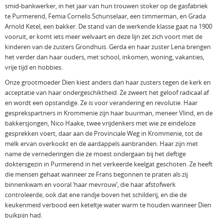
smid-bankwerker, in het jaar van hun trouwen stoker op de gasfabriek
te Purmerend, Femia Cornelis Schunselaar, een timmerman, en Grada
Arnold Ketel, een bakker. De stand van de werkende klasse gaat na 1900
vooruit, er komt iets meer welvaart en deze lijn zet zich voort met de
kinderen van de zusters Grondhuis. Gerda en haar zuster Lena brengen
het verder dan haar ouders, met school, inkomen, woning, vakanties,
vrije tijd en hobbies.
Onze grootmoeder Dien kiest anders dan haar zusters tegen de kerk en
acceptatie van haar ondergeschiktheid. Ze zweert het geloof radicaal af
en wordt een opstandige. Ze is voor verandering en revolutie. Haar
gesprekspartners in Krommenie zijn haar buurman, meneer Vlind, en de
bakkersjongen, Nico Haake, twee vrijdenkers met wie ze eindeloze
gesprekken voert, daar aan de Provinciale Weg in Krommenie, tot de
melk ervan overkookt en de aardappels aanbranden. Haar zijn met
name de vernederingen die ze moest ondergaan bij het deftige
doktersgezin in Purmerend in het verkeerde keelgat geschoten. Ze heeft
die mensen gehaat wanneer ze Frans begonnen te praten als zij
binnenkwam en vooral ‘haar mevrouw’, die haar afstofwerk
controleerde, ook dat ene randje boven het schilderij, en die de
keukenmeid verbood een keteltje water warm te houden wanneer Dien
buikpijn had.