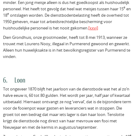
minder. Een jong meisje alleen is dus het goedkoopst als huishoudelijk
e
personeel. Het heeft tot gevolg dat heel wat meisjes tussen haar 15
en
e
18
ontslagen worden. De dienstbodenbelasting heeft de overheid tot
1950 geheven, maar tot arbeidsrechtelijke bescherming voor
huishoudelijke personeel is het nooit gekomen.
[xxvi]
Dien Grondhuis, onze grootmoeder, heeft tot 8 mei 1913, wanneer ze
trouwt met Lourens Nooy, illegaal in Purmerend gewoond en gewerkt.
Alleen hun huwelijksakte is in het bevolkingsregister van Purmerend te
vinden.
6. Loon
Tot ongeveer 1870 blijft het jaarloon van de dienstbode wat het al zo’n
halve eeuw is, 60 tot 80 gulden. Het wordt per jaar, half jaar of kwartaal
uitbetaald. Hiernaast ontvangt ze nog ‘verval’, dat is de bijzondere term
voor de fooienpot waar gasten en leveranciers wat in stoppen. Die
groeit tot een bedrag dat maar iets lager is dan haar loon. Tenslotte
krijgt de dienstbode nog direct van haar mevrouw een fooi met
Nieuwjaar en met de kermis in augustus/september.
e