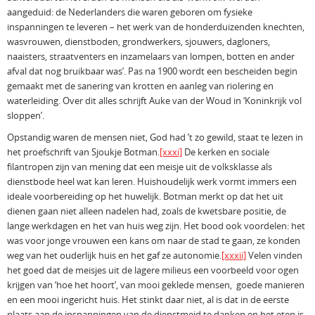
aangeduid: de Nederlanders die waren geboren om fysieke
inspanningen te leveren – het werk van de honderduizenden knechten,
wasvrouwen, dienstboden, grondwerkers, sjouwers, dagloners,
naaisters, straatventers en inzamelaars van lompen, botten en ander
afval dat nog bruikbaar was’. Pas na 1900 wordt een bescheiden begin
gemaakt met de sanering van krotten en aanleg van riolering en
waterleiding. Over dit alles schrijft Auke van der Woud in ‘Koninkrijk vol
sloppen’.
Opstandig waren de mensen niet, God had ’t zo gewild, staat te lezen in
het proefschrift van Sjoukje Botman.
[xxxi]
De kerken en sociale
filantropen zijn van mening dat een meisje uit de volksklasse als
dienstbode heel wat kan leren. Huishoudelijk werk vormt immers een
ideale voorbereiding op het huwelijk. Botman merkt op dat het uit
dienen gaan niet alleen nadelen had, zoals de kwetsbare positie, de
lange werkdagen en het van huis weg zijn. Het bood ook voordelen: het
was voor jonge vrouwen een kans om naar de stad te gaan, ze konden
weg van het ouderlijk huis en het gaf ze autonomie.
[xxxii]
Velen vinden
het goed dat de meisjes uit de lagere milieus een voorbeeld voor ogen
krijgen van ‘hoe het hoort’, van mooi geklede mensen, goede manieren
en een mooi ingericht huis. Het stinkt daar niet, al is dat in de eerste
plaats aan de inspanningen van de dienstmeid te danken en het eten is