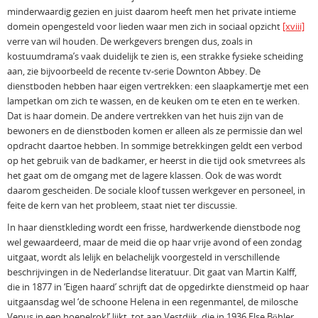
minderwaardig gezien en juist daarom heeft men het private intieme
domein opengesteld voor lieden waar men zich in sociaal opzicht
[xviii]
verre van wil houden. De werkgevers brengen dus, zoals in
kostuumdrama’s vaak duidelijk te zien is, een strakke fysieke scheiding
aan, zie bijvoorbeeld de recente tv-serie Downton Abbey. De
dienstboden hebben haar eigen vertrekken: een slaapkamertje met een
lampetkan om zich te wassen, en de keuken om te eten en te werken.
Dat is haar domein. De andere vertrekken van het huis zijn van de
bewoners en de dienstboden komen er alleen als ze permissie dan wel
opdracht daartoe hebben. In sommige betrekkingen geldt een verbod
op het gebruik van de badkamer, er heerst in die tijd ook smetvrees als
het gaat om de omgang met de lagere klassen. Ook de was wordt
daarom gescheiden. De sociale kloof tussen werkgever en personeel, in
feite de kern van het probleem, staat niet ter discussie.
In haar dienstkleding wordt een frisse, hardwerkende dienstbode nog
wel gewaardeerd, maar de meid die op haar vrije avond of een zondag
uitgaat, wordt als lelijk en belachelijk voorgesteld in verschillende
beschrijvingen in de Nederlandse literatuur. Dit gaat van Martin Kalff,
die in 1877 in ‘Eigen haard’ schrijft dat de opgedirkte dienstmeid op haar
uitgaansdag wel ‘de schoone Helena in een regenmantel, de milosche
Venus in een hoepelrok!’ lijkt, tot aan Vestdijk, die in 1936 Else Böhler,