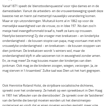
Vanaf 1871 speelt de ‘dienstbodenquaestie’ voor rijke dames en in de
damesbladen. Vanuit de arbeiders- en de vrouwenbeweging speelt deze
kwestie niet en hierin zal mettertijd nauwelijks verandering komen.
Maar er zijn uitzonderingen. Multatuli komt al in 1862 op voor de
menselijke waardigheid van de vrouw, zo in Idee 197. ‘Als dan zoo’n
meisje heel ineengefrommeld braaf is, heeft ze kans op trouwen.
Heerlyke bestemming! Zy die vroeger met breikatoen – en kinderlyke
onderdanigheid – de kousen stopte van papa, mag voortaan met echt
vrouwelyke onderdanigheid – en breikatoen – de kousen stoppen van
dien jonkman. De breikatoen wordt ’s winters wol, maar de
onderdanigheid blyft in alle saizoenen tot in eeuwigheid zonder amen.
En, ze mag meer! Ze mag kousies mazen der kindertjes van dien
jonkman. Ook mag ze die kinderen zoogen, wiegen, verzorgen. Ja, ze
mag sterven in ’t kraambed.’ Zulke taal was Dien uit het hart gegrepen.
Ook Henriëtte Roland Holst, de strijdbare socialistische dichteres,
spreekt over het onderwerp. Ze hekelt op een spreekbeurt in Den Haag
in 1901 het ‘afbeulen van de dienstboden’. Ze spreekt over de ‘lastdieren’
van de familie die bevrijd moeten worden uit het dienstmeisjes-
proletariaat en vindt dat er eisen moeten worden gesteld: meer vrije