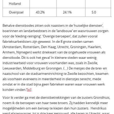
Holland
Overijssel
43.2%
24.1%
5.0
Behalve dienstbodes zitten ook naaisters in de ‘huiselijke diensten’,
boerinnen en landarbeidsters in de ‘landbouw’ en wasvrouwen zorgen
voor de ’kleding-reiniging’. ‘Overige beroepen’, dat zullen vooral
fabrieksarbeidsters zijn geweest. In de 8 grote steden samen
(Amsterdam, Rotterdam, Den Haag, Utrecht, Groningen, Haarlem,
Arnhem, Nijmegen) werkt driekwart van de ongehuwde vrouwen als
dienstbode. Dit is ook het geval ‘in kleinere steden waar weinig
industriearbeid voor vrouwen voorhanden was, zoals in Zwolle,
Leeuwarden, Middelburg en Groningen. (…) De meisjes die de brei- en
naaischool van de stadsarmeninrichting te Zwolle bezochten, kwamen
als voorheen eveneens in meerderheid in dienstjes terecht, mede
omdat er in die stad bijna geen fabrieken waren waar vrouwen werk
konden vinden.’
[xi]
Voor ik verder ga met de dienstbetrekkingen van de zusters Grondhuis,
noem ik de beroepen van haar twee broers. Zij hadden kennelijk meer
mogelijkheden om een beroep te kiezen dan hun zusters. Hendrikus
werd glazenwasser, hij is drie keer getrouwd, alle keren in Utrecht, waar