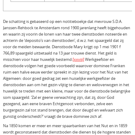
De schatting is gebaseerd op een notitieboekje dat mevrouw S.D.A.
Janssen-Rehbock te Amsterdam rond 1900 jarenlang heeft bijgehouden
en waarin zij voorin de lonen van haar twee dienstboden noteerde en
achterin de ‘deposito’s van dienstboden’, d.w.z. het spaargeld dat zij
voor de meiden bewaarde. Dienstbode Mary krijgt op 1 mei 1901 f
766,89 spaargeld uitbetaald na 13 jaar trouwe dienst. Het geld is
misschien voor haar huwelijk bestemd.
[xxviii]
Werkgeefster en
dienstbode volgen het goede voorbeeld waarover dominee Franken
ruim een halve eeuw eerder spreekt in zijn lezing voor het Nut van het
Algemeen: door goed gedrag zet een huiselijke werk­geefster de
dienstboden aan om het gezin vlijtig te dienen en weloverwogen in het
huwelijk te treden met een kleine, maar voor de dienstbode belangrijke
som spaargeld. ‘Zal er geene verwachting zijn, dat zij, door God
gezegend, aan eene braven Echtgenoot verbonden, zelve een
burgergezin zal tot stand brengen, dat door deugd en welvaart zich
gunstig onderscheidt?’ vraagt de brave dominee zich af.
Na 1850 komen er meer en meer spaarbanken van het Nut en in 1859
wordt geconstateerd dat dienstboden die dienen bij de hogere standen