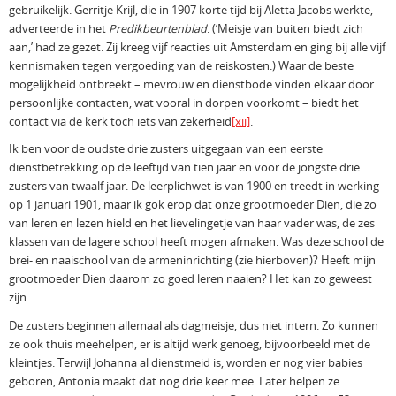
gebruikelijk. Gerritje Krijl, die in 1907 korte tijd bij Aletta Jacobs werkte,
adverteerde in het
Predikbeurtenblad
. (‘Meisje van buiten biedt zich
aan,’ had ze gezet. Zij kreeg vijf reacties uit Amsterdam en ging bij alle vijf
kennismaken tegen vergoeding van de reiskosten.) Waar de beste
mogelijkheid ontbreekt – mevrouw en dienstbode vinden elkaar door
persoonlijke contacten, wat vooral in dorpen voorkomt – biedt het
contact via de kerk toch iets van zekerheid
[xii]
.
Ik ben voor de oudste drie zusters uitgegaan van een eerste
dienstbetrekking op de leeftijd van tien jaar en voor de jongste drie
zusters van twaalf jaar. De leerplichwet is van 1900 en treedt in werking
op 1 januari 1901, maar ik gok erop dat onze grootmoeder Dien, die zo
van leren en lezen hield en het lievelingetje van haar vader was, de zes
klassen van de lagere school heeft mogen afmaken. Was deze school de
brei- en naaischool van de armeninrichting (zie hierboven)? Heeft mijn
grootmoeder Dien daarom zo goed leren naaien? Het kan zo geweest
zijn.
De zusters beginnen allemaal als dagmeisje, dus niet intern. Zo kunnen
ze ook thuis meehelpen, er is altijd werk genoeg, bijvoorbeeld met de
kleintjes. Terwijl Johanna al dienstmeid is, worden er nog vier babies
geboren, Antonia maakt dat nog drie keer mee. Later helpen ze