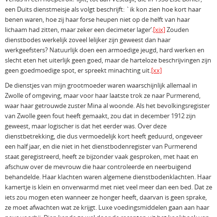
een Duits dienstmeisje als volgt beschrijft: `ik kon zien hoe kort haar
benen waren, hoe zij haar forse heupen niet op de helft van haar
lichaam had zitten, maar zeker een decimeter lager’.
[xix]
Zouden
dienstbodes werkelijk zoveel lelijker zijn geweest dan haar
werkgeefsters? Natuurlijk doen een armoedige jeugd, hard werken en
slecht eten het uiterlijk geen goed, maar de harteloze beschrijvingen zijn
geen goedmoedige spot, er spreekt minachting uit.
[xx]
De dienstjes van mijn grootmoeder waren waarschijnlijk allemaal in
Zwolle of omgeving, maar voor haar laatste trok ze naar Purmerend,
waar haar getrouwde zuster Mina al woonde. Als het bevolkingsregister
van Zwolle geen fout heeft gemaakt, zou dat in december 1912 zijn
geweest, maar logischer is dat het eerder was. Over deze
dienstbetrekking, die dus vermoedelijk kort heeft geduurd, ongeveer
een half jaar, en die niet in het dienstbodenregister van Purmerend
staat geregistreerd, heeft ze bijzonder vaak gesproken, met haat en
afschuw over de mevrouw die haar controleerde en neerbuigend
behandelde. Haar klachten waren algemene dienstbodenklachten. Haar
kamertje is klein en onverwarmd met niet veel meer dan een bed. Dat ze
iets zou mogen eten wanneer ze honger heeft, daarvan is geen sprake,
ze moet afwachten wat ze krijgt. Luxe voedingsmiddelen gaan aan haar