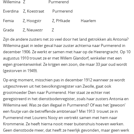
Willemina Z Purmerend
Everdina Z, Koestraat Purmerend
Femia Z, Hoogstr Z, PHkade Haarlem
Grada Z, Nieuwstr Z
Zijn de andere zusters net zo veel door het land getrokken als Antonia?
Willemina gaat in ieder geval haar zuster achterna naar Purmerend in
december 1906. Ze werkt er samen met haar op de Heerengracht. Op 10
augustus 1910 trouwt ze er met Willem Glandorf, winkelier met een
eigen groentenwinkel. Ze krijgen een zoon, die maar 33 jaar oud wordt
(gestorven in 1949).
Op enig moment, misschien pas in december 1912 wanneer ze wordt
uitgeschreven uit het bevolkingsregister van Zwolle, gaat ook
grootmoeder Dien naar Purmerend. Hier staat ze echter niet
geregistreerd in het dienstbodenregister, zoals haar zusters Antonia en
Willemina wel. Was ze dan illegaal in Purmerend? Of was het ‘gewoon’
een foutje van de betreffende ambtenaar? Mei 1913 trouwt ze in
Purmerend met Lourens Nooy en vertrekt samen met hem naar
Krommenie. Ze heeft hierna nooit meer buitenshuis hoeven werken.
Geen dienstbode meer, dat heeft ze heerlijk gevonden, maar geen werk