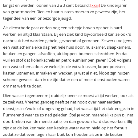
langst en werden loonen van 2 à 3 cent betaald.’
[xxiii]
De kinderjaren
van grootmoeder Dien en haar zusters moeten zo geweest zijn, het
tegendeel van een onbezorgde jeugd.
Als dienstbode gaat er dan nog een schepje boven op: het is hard
werken en altijd klaarstaan. Bij een ziek kind bijvoorbeeld kan ze ook ’s
nachts uit bed worden gebeld, gezoemd of geroepen. Ze werkt volgens
een vast schema elke dag het hele huis door, huiskamer, slaapkamers,
keuken en gangen, afstoffen, uitkloppen, boenen, schrobben. En dat
vuil en stof dat kolenkachels en petroleumlampen geven! Ook volgens
een vast schema doet ze wekelijks de extra klussen, koper poetsen,
kasten uitnemen, inmaken en wecken, ja wat al niet. Nooit zijn huizen
schoner geweest dan in de tijd dat er een of meer dienstboden waren
om het werk te doen.
Dien was er tegenover mij duidelijk over: ze moest altijd werken, ook als
ze ziek was. Vreemd genoeg heeft ze het nooit over haar eerdere
dienstjes in Zwolle of omgeving gehad, het was altijd het doktersgezin in
Purmerend waar ze zo had geleden. Stel je voor, maandelijks pijn bij het
doorbreken van de menstruatie, en dan gewoon hard doorwerken. Blij
zijn dat de keukenmeid een keteltje water warm hield op het fornuis
zodat ze dat even tegen haar buik kon houden als ze in de keuken