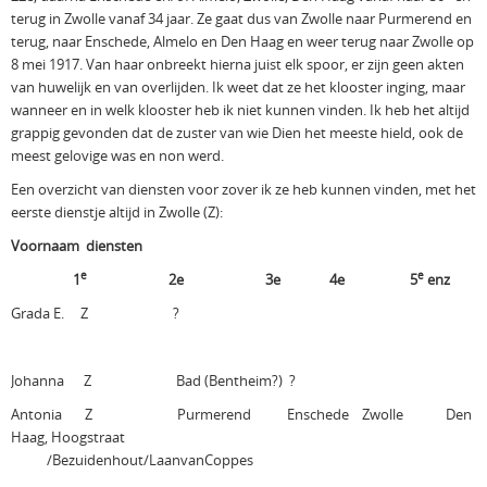
terug in Zwolle vanaf 34 jaar. Ze gaat dus van Zwolle naar Purmerend en
terug, naar Enschede, Almelo en Den Haag en weer terug naar Zwolle op
8 mei 1917. Van haar onbreekt hierna juist elk spoor, er zijn geen akten
van huwelijk en van overlijden. Ik weet dat ze het klooster inging, maar
wanneer en in welk klooster heb ik niet kunnen vinden. Ik heb het altijd
grappig gevonden dat de zuster van wie Dien het meeste hield, ook de
meest gelovige was en non werd.
Een overzicht van diensten voor zover ik ze heb kunnen vinden, met het
eerste dienstje altijd in Zwolle (Z):
Voornaam diensten
e
e
1
2e 3e 4e 5
enz
Grada E. Z ?
Johanna Z Bad (Bentheim?) ?
Antonia Z Purmerend Enschede Zwolle Den
Haag, Hoogstraat
/Bezuidenhout/LaanvanCoppes