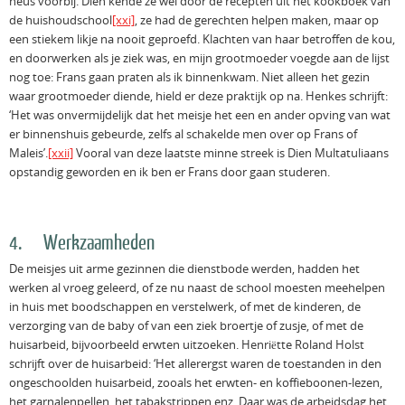
neus voorbij. Dien kende ze wel door de recepten uit het kookboek van
de huishoudschool
[xxi]
, ze had de gerechten helpen maken, maar op
een stiekem likje na nooit geproefd. Klachten van haar betroffen de kou,
en doorwerken als je ziek was, en mijn grootmoeder voegde aan de lijst
nog toe: Frans gaan praten als ik binnenkwam. Niet alleen het gezin
waar grootmoeder diende, hield er deze praktijk op na. Henkes schrijft:
‘Het was onvermijdelijk dat het meisje het een en ander opving van wat
er binnenshuis gebeurde, zelfs al schakelde men over op Frans of
Maleis’.
[xxii]
Vooral van deze laatste minne streek is Dien Multatuliaans
opstandig geworden en ik ben er Frans door gaan studeren.
4. Werkzaamheden
De meisjes uit arme gezinnen die dienstbode werden, hadden het
werken al vroeg geleerd, of ze nu naast de school moesten meehelpen
in huis met boodschappen en verstelwerk, of met de kinderen, de
verzorging van de baby of van een ziek broertje of zusje, of met de
huisarbeid, bijvoorbeeld erwten uitzoeken. Henriëtte Roland Holst
schrijft over de huisarbeid: ‘Het allerergst waren de toestanden in den
ongeschoolden huisarbeid, zooals het erwten- en koffieboonen-lezen,
het garnalenpellen, het tabakstrippen enz. Daar was de arbeidsdag het