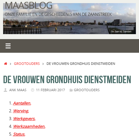
MAASBLOG
Ga
naar
ONZE FAMILIE EN DE GESCHIEDENIS VAN DE ZAANSTREEK
de
inhoud
HOME
GROOTOUDERS
DE VROUWEN GRONDHUIS DIENSTMEIDEN
DE VROUWEN GRONDHUIS DIENSTMEIDEN
ANK MAAS
11 FEBRUARI 2017
GROOTOUDERS
Aantallen.
Werving.
Werkgevers.
Werkzaamheden.
Status.