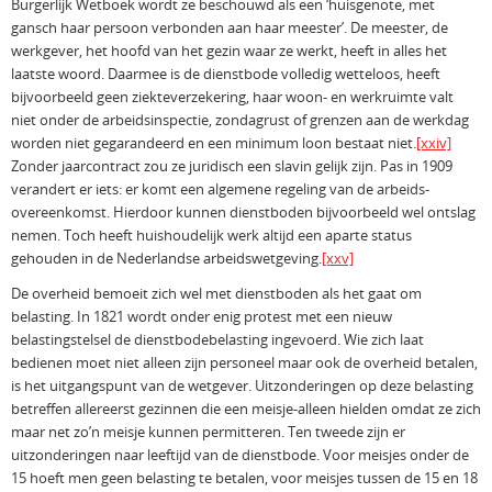
Burgerlijk Wetboek wordt ze beschouwd als een ‘huisgenote, met
gansch haar persoon verbonden aan haar meester’. De meester, de
werkgever, het hoofd van het gezin waar ze werkt, heeft in alles het
laatste woord. Daarmee is de dienstbode volledig wetteloos, heeft
bijvoorbeeld geen ziekteverzekering, haar woon- en werkruimte valt
niet onder de arbeidsinspectie, zondagrust of grenzen aan de werkdag
worden niet gegarandeerd en een minimum loon bestaat niet.
[xxiv]
Zonder jaarcontract zou ze juridisch een slavin gelijk zijn. Pas in 1909
verandert er iets: er komt een algemene regeling van de arbeids-
overeenkomst. Hierdoor kunnen dienstboden bijvoorbeeld wel ontslag
nemen. Toch heeft huishoudelijk werk altijd een aparte status
gehouden in de Nederlandse arbeidswetgeving.
[xxv]
De overheid bemoeit zich wel met dienstboden als het gaat om
belasting. In 1821 wordt onder enig protest met een nieuw
belastingstelsel de dienstbodebelasting ingevoerd. Wie zich laat
bedienen moet niet alleen zijn personeel maar ook de overheid betalen,
is het uitgangspunt van de wetgever. Uitzonderingen op deze belasting
betreffen allereerst gezinnen die een meisje-alleen hielden omdat ze zich
maar net zo’n meisje kunnen permitteren. Ten tweede zijn er
uitzonderingen naar leeftijd van de dienstbode. Voor meisjes onder de
15 hoeft men geen belasting te betalen, voor meisjes tussen de 15 en 18