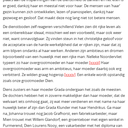
er goed, dankzij haar en meestal niet voor haar. De mensen van ‘haar’
gezin kunnen zich ontwikkelen, lezen of pianospelen, dankzij haar
gezwoeg en gesloof. Dat maakt deze nog lang niet tot betere mensen.
De dienstboden zelf reageren verschillend.Velen zien dit rijke leven als
een onbereikbaar ideaal, misschien wel een voorbeeld, maar ook weer
niet, want onnavolgbaar. Zij vinden steun in het christelijke geloof voor
de acceptatie van de harde werkelijkheid dat er rijken zijn, maar dat zij
arm blijven ondanks al haar werken. Anderen zijn ambitieus en dromen
bijvoorbeeld van een huwelijk met een rijke man. Nelleke Noordervliet
typeert zo haar overgrootmoeder en haar moeder.
[xxxiii]
Haar
overgrootmoeder was arm en ambitieus, haar moeder daarbij ook erg
verbitterd. Ze wilden graag hogerop.
[xxxiv]
Een enkele wordt opstandig
zoals onze grootmoeder Dien.
Diens zusters en haar moeder Grada ondergaan het zoals de meesten.
De dochters hebben het in zoverre makkelijker dan haar moeder, dat de
welvaart iets omhoog gaat, zij wat meer verdienen en met name na haar
huwelijk beter af zijn dan Grada Klunder met haar Hendrikus. Ga maar
na, Johanna trouwt nog Jacob Grafhorst, een fabrieksarbeider, maar
Mien trouwt met Willem Glandorf, een groenteboer met eigen winkel in
Purmerend, Dien Lourens Nooy, een vakarbeider met het diploma van