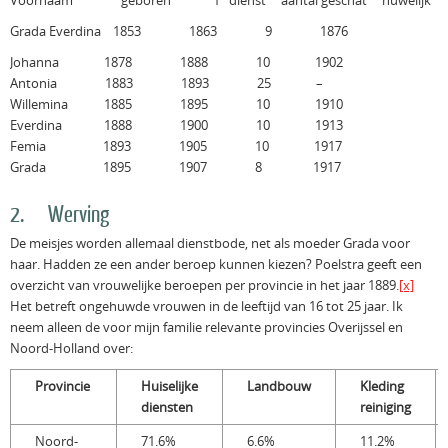
Voornaam geboren 1
dienst aantal geschat huwelijk
Grada Everdina 1853 1863 9 1876
Johanna 1878 1888 10 1902
Antonia 1883 1893 25 –
Willemina 1885 1895 10 1910
Everdina 1888 1900 10 1913
Femia 1893 1905 10 1917
Grada 1895 1907 8 1917
2. Werving
De meisjes worden allemaal dienstbode, net als moeder Grada voor
haar. Hadden ze een ander beroep kunnen kiezen? Poelstra geeft een
overzicht van vrouwelijke beroepen per provincie in het jaar 1889.
[x]
Het betreft ongehuwde vrouwen in de leeftijd van 16 tot 25 jaar. Ik
neem alleen de voor mijn familie relevante provincies Overijssel en
Noord-Holland over:
Provincie
Huiselijke
Landbouw
Kleding
diensten
reiniging
Noord-
71.6%
6.6%
11.2%