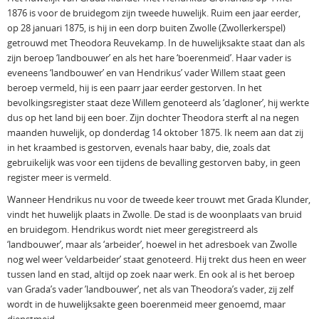
1876 is voor de bruidegom zijn tweede huwelijk. Ruim een jaar eerder,
op 28 januari 1875, is hij in een dorp buiten Zwolle (Zwollerkerspel)
getrouwd met Theodora Reuvekamp. In de huwelijksakte staat dan als
zijn beroep ‘landbouwer’ en als het hare ‘boerenmeid’. Haar vader is
eveneens ‘landbouwer’ en van Hendrikus’ vader Willem staat geen
beroep vermeld, hij is een paarr jaar eerder gestorven. In het
bevolkingsregister staat deze Willem genoteerd als ‘dagloner’, hij werkte
dus op het land bij een boer. Zijn dochter Theodora sterft al na negen
maanden huwelijk, op donderdag 14 oktober 1875. Ik neem aan dat zij
in het kraambed is gestorven, evenals haar baby, die, zoals dat
gebruikelijk was voor een tijdens de bevalling gestorven baby, in geen
register meer is vermeld.
Wanneer Hendrikus nu voor de tweede keer trouwt met Grada Klunder,
vindt het huwelijk plaats in Zwolle. De stad is de woonplaats van bruid
en bruidegom. Hendrikus wordt niet meer geregistreerd als
‘landbouwer’, maar als ‘arbeider’, hoewel in het adresboek van Zwolle
nog wel weer ‘veldarbeider’ staat genoteerd. Hij trekt dus heen en weer
tussen land en stad, altijd op zoek naar werk. En ook al is het beroep
van Grada’s vader ’landbouwer’, net als van Theodora’s vader, zij zelf
wordt in de huwelijksakte geen boerenmeid meer genoemd, maar