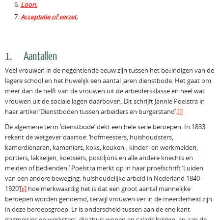
Loon.
Acceptatie of verzet.
1. Aantallen
Veel vrouwen in de negentiende eeuw zijn tussen het beëindigen van de
lagere school en het huwelijk een aantal jaren dienstbode. Het gaat om
meer dan de helft van de vrouwen uit de arbeidersklasse en heel wat
vrouwen uit de sociale lagen daarboven. Dit schrijft Jannie Poelstra in
haar artikel ‘Dienstboden tussen arbeiders en burgerstand’.
[i]
De algemene term ‘dienstbode’ dekt een hele serie beroepen. In 1833
rekent de wetgever daartoe: ‘hofmeesters, huishoudsters,
kamerdienaren, kameniers, koks, keuken-, kinder- en werkmeiden,
portiers, lakkeijen, koetsiers, postiljons en alle andere knechts en
meiden of bedienden.’ Poelstra merkt op in haar proefschrift ‘Luiden
van een andere beweging: huishoudelijke arbeid in Nederland 1840-
1920’
[ii]
hoe merkwaardig het is dat een groot aantal mannelijke
beroepen worden genoemd, terwijl vrouwen ver in de meerderheid zijn
in deze beroepsgroep. Er is onderscheid tussen aan de ene kant
dagmeisjes en werksters, die thuis wonen en salaris krijgen, en aan de