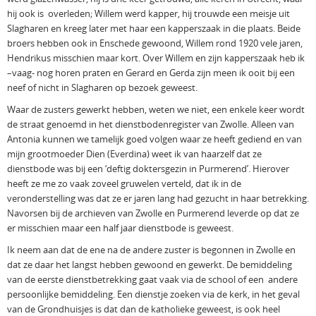
hij ook is overleden; Willem werd kapper, hij trouwde een meisje uit
Slagharen en kreeg later met haar een kapperszaak in die plaats. Beide
broers hebben ook in Enschede gewoond, Willem rond 1920 vele jaren,
Hendrikus misschien maar kort. Over Willem en zijn kapperszaak heb ik
–vaag- nog horen praten en Gerard en Gerda zijn meen ik ooit bij een
neef of nicht in Slagharen op bezoek geweest.
Waar de zusters gewerkt hebben, weten we niet, een enkele keer wordt
de straat genoemd in het dienstbodenregister van Zwolle. Alleen van
Antonia kunnen we tamelijk goed volgen waar ze heeft gediend en van
mijn grootmoeder Dien (Everdina) weet ik van haarzelf dat ze
dienstbode was bij een ‘deftig doktersgezin in Purmerend’. Hierover
heeft ze me zo vaak zoveel gruwelen verteld, dat ik in de
veronderstelling was dat ze er jaren lang had gezucht in haar betrekking.
Navorsen bij de archieven van Zwolle en Purmerend leverde op dat ze
er misschien maar een half jaar dienstbode is geweest.
Ik neem aan dat de ene na de andere zuster is begonnen in Zwolle en
dat ze daar het langst hebben gewoond en gewerkt. De bemiddeling
van de eerste dienstbetrekking gaat vaak via de school of een andere
persoonlijke bemiddeling. Een dienstje zoeken via de kerk, in het geval
van de Grondhuisjes is dat dan de katholieke geweest, is ook heel