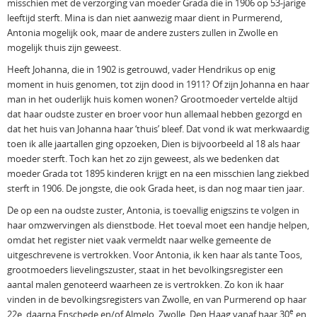
misschien met de verzorging van moeder Grada die in 1906 op 53-jarige
leeftijd sterft. Mina is dan niet aanwezig maar dient in Purmerend,
Antonia mogelijk ook, maar de andere zusters zullen in Zwolle en
mogelijk thuis zijn geweest.
Heeft Johanna, die in 1902 is getrouwd, vader Hendrikus op enig
moment in huis genomen, tot zijn dood in 1911? Of zijn Johanna en haar
man in het ouderlijk huis komen wonen? Grootmoeder vertelde altijd
dat haar oudste zuster en broer voor hun allemaal hebben gezorgd en
dat het huis van Johanna haar ‘thuis’ bleef. Dat vond ik wat merkwaardig
toen ik alle jaartallen ging opzoeken, Dien is bijvoorbeeld al 18 als haar
moeder sterft. Toch kan het zo zijn geweest, als we bedenken dat
moeder Grada tot 1895 kinderen krijgt en na een misschien lang ziekbed
sterft in 1906. De jongste, die ook Grada heet, is dan nog maar tien jaar.
De op een na oudste zuster, Antonia, is toevallig enigszins te volgen in
haar omzwervingen als dienstbode. Het toeval moet een handje helpen,
omdat het register niet vaak vermeldt naar welke gemeente de
uitgeschrevene is vertrokken. Voor Antonia, ik ken haar als tante Toos,
grootmoeders lievelingszuster, staat in het bevolkingsregister een
aantal malen genoteerd waarheen ze is vertrokken. Zo kon ik haar
vinden in de bevolkingsregisters van Zwolle, en van Purmerend op haar
e
22e, daarna Enschede en/of Almelo, Zwolle, Den Haag vanaf haar 30
en