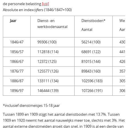
de personele belasting.
[viii]
Absolute en indexcijfers (1846/1847=100)
Jaar
Dienst- en
Dienstboden*
Wer
werkbodenaantal
Aantal
Aant
1846/47
99306 (100)
56214 (100)
4309
1856/57
112818 (114)
68691 (122)
4412
1866/67
12372 (125)
81015 (144)
42697
1876/77
125577 (126)
89843 (160)
3573
1886/87
133111 (134)
102596 (183)
3051
1896/97
146444 (139)
107266 (191)
3069
*inclusief dienstmeisjes 15-18 jaar
Tussen 1899 en 1909 stijgt het aantal dienstboden met 13.7%. Tussen
1909 en 1920 neemt het aantal nauwelijks meer toe, slechts met 3%. Het
aantal externe dienstmeiden groeit dan snel, in 1909 is al een derde van