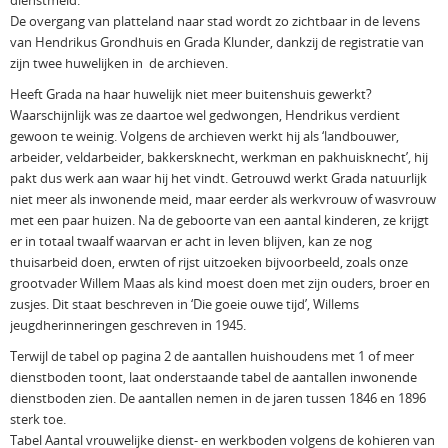
dienstmeid.
De overgang van platteland naar stad wordt zo zichtbaar in de levens
van Hendrikus Grondhuis en Grada Klunder, dankzij de registratie van
zijn twee huwelijken in de archieven.
Heeft Grada na haar huwelijk niet meer buitenshuis gewerkt?
Waarschijnlijk was ze daartoe wel gedwongen, Hendrikus verdient
gewoon te weinig. Volgens de archieven werkt hij als ‘landbouwer,
arbeider, veldarbeider, bakkersknecht, werkman en pakhuisknecht’, hij
pakt dus werk aan waar hij het vindt. Getrouwd werkt Grada natuurlijk
niet meer als inwonende meid, maar eerder als werkvrouw of wasvrouw
met een paar huizen. Na de geboorte van een aantal kinderen, ze krijgt
er in totaal twaalf waarvan er acht in leven blijven, kan ze nog
thuisarbeid doen, erwten of rijst uitzoeken bijvoorbeeld, zoals onze
grootvader Willem Maas als kind moest doen met zijn ouders, broer en
zusjes. Dit staat beschreven in ‘Die goeie ouwe tijd’, Willems
jeugdherinneringen geschreven in 1945.
Terwijl de tabel op pagina 2 de aantallen huishoudens met 1 of meer
dienstboden toont, laat onderstaande tabel de aantallen inwonende
dienstboden zien. De aantallen nemen in de jaren tussen 1846 en 1896
sterk toe.
Tabel Aantal vrouwelijke dienst- en werkboden volgens de kohieren van