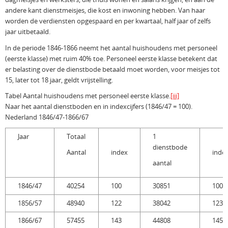
andere kant dienstmeisjes, die kost en inwoning hebben. Van haar
worden de verdiensten opgespaard en per kwartaal, half jaar of zelfs
jaar uitbetaald.
In de periode 1846-1866 neemt het aantal huishoudens met personeel
(eerste klasse) met ruim 40% toe. Personeel eerste klasse betekent dat
er belasting over de dienstbode betaald moet worden, voor meisjes tot
15, later tot 18 jaar, geldt vrijstelling.
Tabel Aantal huishoudens met personeel eerste klasse.
[iii]
Naar het aantal dienstboden en in indexcijfers (1846/47 = 100).
Nederland 1846/47-1866/67
Jaar
Totaal
1
dienstbode
Aantal
index
inde
aantal
1846/47
40254
100
30851
100
1856/57
48940
122
38042
123
1866/67
57455
143
44808
145