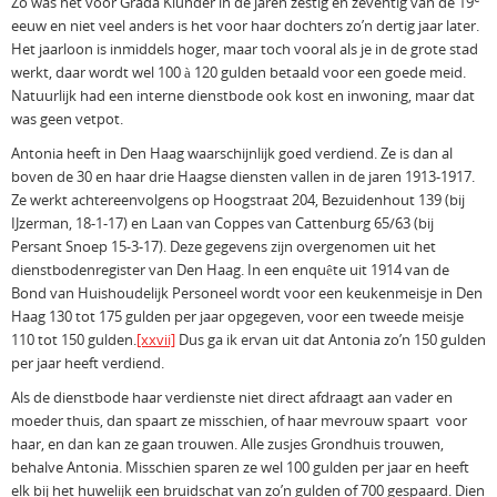
Zo was het voor Grada Klunder in de jaren zestig en zeventig van de 19
eeuw en niet veel anders is het voor haar dochters zo’n dertig jaar later.
Het jaarloon is inmiddels hoger, maar toch vooral als je in de grote stad
werkt, daar wordt wel 100 à 120 gulden betaald voor een goede meid.
Natuurlijk had een interne dienstbode ook kost en inwoning, maar dat
was geen vetpot.
Antonia heeft in Den Haag waarschijnlijk goed verdiend. Ze is dan al
boven de 30 en haar drie Haagse diensten vallen in de jaren 1913-1917.
Ze werkt achtereenvolgens op Hoogstraat 204, Bezuidenhout 139 (bij
IJzerman, 18-1-17) en Laan van Coppes van Cattenburg 65/63 (bij
Persant Snoep 15-3-17). Deze gegevens zijn overgenomen uit het
dienstbodenregister van Den Haag. In een enquête uit 1914 van de
Bond van Huishoudelijk Personeel wordt voor een keukenmeisje in Den
Haag 130 tot 175 gulden per jaar opgegeven, voor een tweede meisje
110 tot 150 gulden.
[xxvii]
Dus ga ik ervan uit dat Antonia zo’n 150 gulden
per jaar heeft verdiend.
Als de dienstbode haar verdienste niet direct afdraagt aan vader en
moeder thuis, dan spaart ze misschien, of haar mevrouw spaart voor
haar, en dan kan ze gaan trouwen. Alle zusjes Grondhuis trouwen,
behalve Antonia. Misschien sparen ze wel 100 gulden per jaar en heeft
elk bij het huwelijk een bruidschat van zo’n gulden of 700 gespaard. Dien