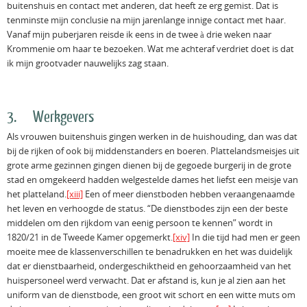
buitenshuis en contact met anderen, dat heeft ze erg gemist. Dat is
tenminste mijn conclusie na mijn jarenlange innige contact met haar.
Vanaf mijn puberjaren reisde ik eens in de twee à drie weken naar
Krommenie om haar te bezoeken. Wat me achteraf verdriet doet is dat
ik mijn grootvader nauwelijks zag staan.
3. Werkgevers
Als vrouwen buitenshuis gingen werken in de huishouding, dan was dat
bij de rijken of ook bij middenstanders en boeren. Plattelandsmeisjes uit
grote arme gezinnen gingen dienen bij de gegoede burgerij in de grote
stad en omgekeerd hadden welgestelde dames het liefst een meisje van
het platteland.
[xiii]
Een of meer dienstboden hebben veraangenaamde
het leven en verhoogde de status. “De dienstbodes zijn een der beste
middelen om den rijkdom van eenig persoon te kennen” wordt in
1820/21 in de Tweede Kamer opgemerkt.
[xiv]
In die tijd had men er geen
moeite mee de klassenverschillen te benadrukken en het was duidelijk
dat er dienstbaarheid, ondergeschiktheid en gehoorzaamheid van het
huispersoneel werd verwacht. Dat er afstand is, kun je al zien aan het
uniform van de dienstbode, een groot wit schort en een witte muts om