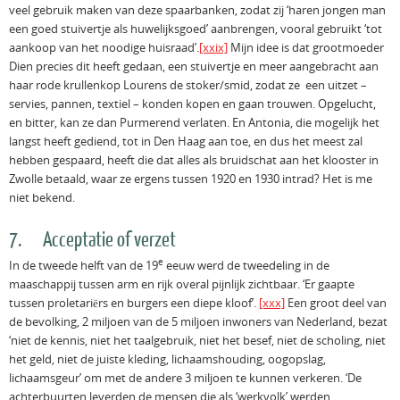
veel gebruik maken van deze spaarbanken, zodat zij ‘haren jongen man
een goed stuivertje als huwelijksgoed’ aanbrengen, vooral gebruikt ‘tot
aankoop van het noodige huisraad’.
[xxix]
Mijn idee is dat grootmoeder
Dien precies dit heeft gedaan, een stuivertje en meer aangebracht aan
haar rode krullenkop Lourens de stoker/smid, zodat ze een uitzet –
servies, pannen, textiel – konden kopen en gaan trouwen. Opgelucht,
en bitter, kan ze dan Purmerend verlaten. En Antonia, die mogelijk het
langst heeft gediend, tot in Den Haag aan toe, en dus het meest zal
hebben gespaard, heeft die dat alles als bruidschat aan het klooster in
Zwolle betaald, waar ze ergens tussen 1920 en 1930 intrad? Het is me
niet bekend.
7. Acceptatie of verzet
e
In de tweede helft van de 19
eeuw werd de tweedeling in de
maaschappij tussen arm en rijk overal pijnlijk zichtbaar. ‘Er gaapte
tussen proletariërs en burgers een diepe kloof’.
[xxx]
Een groot deel van
de bevolking, 2 miljoen van de 5 miljoen inwoners van Nederland, bezat
‘niet de kennis, niet het taalgebruik, niet het besef, niet de scholing, niet
het geld, niet de juiste kleding, lichaamshouding, oogopslag,
lichaamsgeur’ om met de andere 3 miljoen te kunnen verkeren. ‘De
achterbuurten leverden de mensen die als ‘werkvolk’ werden