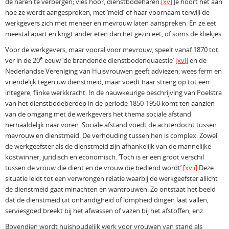
de haren te verbergen; vies hoor, dienstbodeharen.
[xv]
Je hoort het aan
hoe ze wordt aangesproken, met ‘meid’ of haar voornaam terwijl de
werkgevers zich met meneer en mevrouw laten aanspreken. En ze eet
meestal apart en krijgt ander eten dan het gezin eet, of soms de kliekjes.
Voor de werkgevers, maar vooral voor mevrouw, speelt vanaf 1870 tot
e
ver in de 20
eeuw ‘de brandende dienstbodenquaestie’
[xvi]
en de
Nederlandse Vereniging van Huisvrouwen geeft adviezen: wees ferm en
vriendelijk tegen uw dienstmeid, maar voedt haar streng op tot een
integere, flinke werkkracht. In de nauwkeurige beschrijving van Poelstra
van het dienstbodeberoep in de periode 1850-1950 komt ten aanzien
van de omgang met de werkgevers het thema sociale afstand
herhaaldelijk naar voren. Sociale afstand voedt de achterdocht tussen
mevrouw en dienstmeid. De verhouding tussen hen is complex. Zowel
de werkgeefster als de dienstmeid zijn afhankelijk van de mannelijke
kostwinner, juridisch en economisch. ‘Toch is er een groot verschil
tussen de vrouw die dient en de vrouw die bediend wordt’.
[xvii]
Deze
situatie leidt tot een verwrongen relatie waarbij de werkgeefster allicht
de dienstmeid gaat minachten en wantrouwen. Zo ontstaat het beeld
dat de dienstmeid uit onhandigheid of lompheid dingen laat vallen,
serviesgoed breekt bij het afwassen of vazen bij het afstoffen, enz.
Bovendien wordt huishoudelijk werk voor vrouwen van stand als