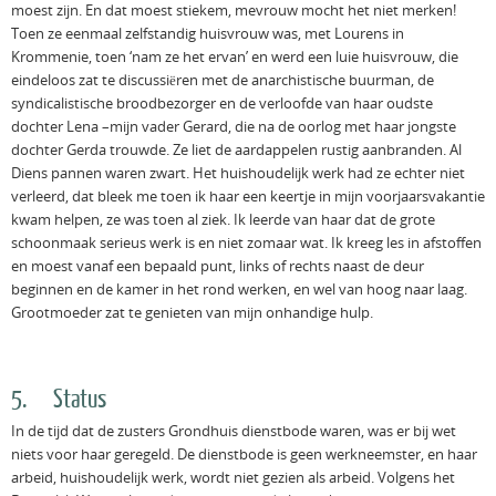
moest zijn. En dat moest stiekem, mevrouw mocht het niet merken!
Toen ze eenmaal zelfstandig huisvrouw was, met Lourens in
Krommenie, toen ‘nam ze het ervan’ en werd een luie huisvrouw, die
eindeloos zat te discussiëren met de anarchistische buurman, de
syndicalistische broodbezorger en de verloofde van haar oudste
dochter Lena –mijn vader Gerard, die na de oorlog met haar jongste
dochter Gerda trouwde. Ze liet de aardappelen rustig aanbranden. Al
Diens pannen waren zwart. Het huishoudelijk werk had ze echter niet
verleerd, dat bleek me toen ik haar een keertje in mijn voorjaarsvakantie
kwam helpen, ze was toen al ziek. Ik leerde van haar dat de grote
schoonmaak serieus werk is en niet zomaar wat. Ik kreeg les in afstoffen
en moest vanaf een bepaald punt, links of rechts naast de deur
beginnen en de kamer in het rond werken, en wel van hoog naar laag.
Grootmoeder zat te genieten van mijn onhandige hulp.
5. Status
In de tijd dat de zusters Grondhuis dienstbode waren, was er bij wet
niets voor haar geregeld. De dienstbode is geen werkneemster, en haar
arbeid, huishoudelijk werk, wordt niet gezien als arbeid. Volgens het