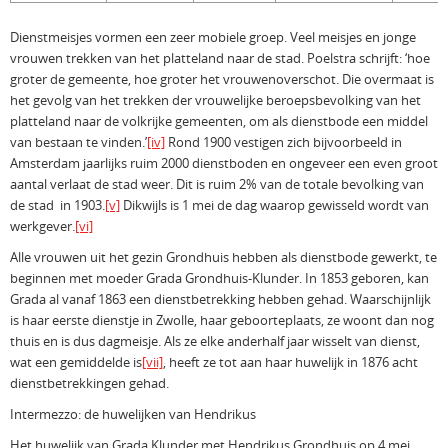
Dienstmeisjes vormen een zeer mobiele groep. Veel meisjes en jonge
vrouwen trekken van het platteland naar de stad. Poelstra schrijft: ‘hoe
groter de gemeente, hoe groter het vrouwenoverschot. Die overmaat is
het gevolg van het trekken der vrouwelijke beroepsbevolking van het
platteland naar de volkrijke gemeenten, om als dienstbode een middel
van bestaan te vinden.’
[iv]
Rond 1900 vestigen zich bijvoorbeeld in
Amsterdam jaarlijks ruim 2000 dienstboden en ongeveer een even groot
aantal verlaat de stad weer. Dit is ruim 2% van de totale bevolking van
de stad in 1903.
[v]
Dikwijls is 1 mei de dag waarop gewisseld wordt van
werkgever.
[vi]
Alle vrouwen uit het gezin Grondhuis hebben als dienstbode gewerkt, te
beginnen met moeder Grada Grondhuis-Klunder. In 1853 geboren, kan
Grada al vanaf 1863 een dienstbetrekking hebben gehad. Waarschijnlijk
is haar eerste dienstje in Zwolle, haar geboorteplaats, ze woont dan nog
thuis en is dus dagmeisje. Als ze elke anderhalf jaar wisselt van dienst,
wat een gemiddelde is
[vii]
, heeft ze tot aan haar huwelijk in 1876 acht
dienstbetrekkingen gehad.
Intermezzo: de huwelijken van Hendrikus
Het huwelijk van Grada Klunder met Hendrikus Grondhuis op 4 mei