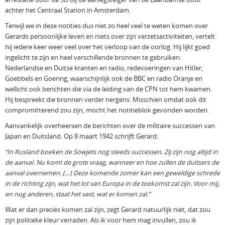
achter het Centraal Station in Amsterdam.
Terwijl we in deze notities dus niet zo heel veel te weten komen over
Gerards persoonlijke leven en niets over zijn verzetsactiviteiten, vertelt
hij iedere keer weer veel over het verloop van de oorlog. Hij lijkt goed
ingelicht te zijn en heel verschillende bronnen te gebruiken:
Nederlandse en Duitse kranten en radio, redevoeringen van Hitler,
Goebbels en Goering, waarschijnlijk ook de BBC en radio Oranje en
wellicht ook berichten die via de leiding van de CPN tot hem kwamen.
Hij bespreekt die bronnen verder nergens. Misschien omdat ook dit
compromitterend zou zijn, mocht het notitieblok gevonden worden.
Aanvankelijk overheersen de berichten over de militaire successen van
Japan en Duitsland. Op 8 maart 1942 schrijft Gerard:
“In Rusland boeken de Sowjets nog steeds successen. Zij zijn nog altijd in
de aanval. Nu komt de grote vraag, wanneer en hoe zullen de duitsers de
aanval overnemen. (…) Deze komende zomer kan een geweldige schrede
in de richting zijn, wat het lot van Europa in de toekomst zal zijn. Voor mij,
en nog anderen, staat het vast, wat er komen zal.”
Wat er dan precies komen zal zijn, zegt Gerard natuurlijk niet, dat zou
zijn politieke kleur verraden. Als ik voor hem mag invullen, zou ik