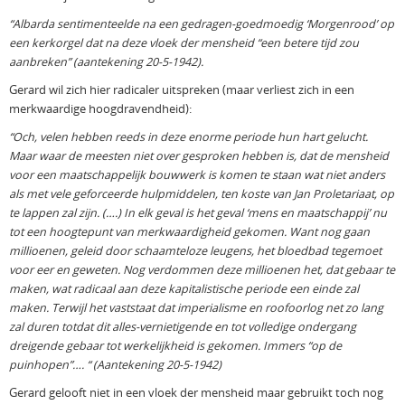
“Albarda sentimenteelde na een gedragen-goedmoedig ‘Morgenrood’ op
een kerkorgel dat na deze vloek der mensheid “een betere tijd zou
aanbreken” (aantekening 20-5-1942).
Gerard wil zich hier radicaler uitspreken (maar verliest zich in een
merkwaardige hoogdravendheid):
“Och, velen hebben reeds in deze enorme periode hun hart gelucht.
Maar waar de meesten niet over gesproken hebben is, dat de mensheid
voor een maatschappelijk bouwwerk is komen te staan wat niet anders
als met vele geforceerde hulpmiddelen, ten koste van Jan Proletariaat, op
te lappen zal zijn. (….) In elk geval is het geval ‘mens en maatschappij’ nu
tot een hoogtepunt van merkwaardigheid gekomen. Want nog gaan
millioenen, geleid door schaamteloze leugens, het bloedbad tegemoet
voor eer en geweten. Nog verdommen deze millioenen het, dat gebaar te
maken, wat radicaal aan deze kapitalistische periode een einde zal
maken. Terwijl het vaststaat dat imperialisme en roofoorlog net zo lang
zal duren totdat dit alles-vernietigende en tot volledige ondergang
dreigende gebaar tot werkelijkheid is gekomen. Immers “op de
puinhopen”…. “ (Aantekening 20-5-1942)
Gerard gelooft niet in een vloek der mensheid maar gebruikt toch nog