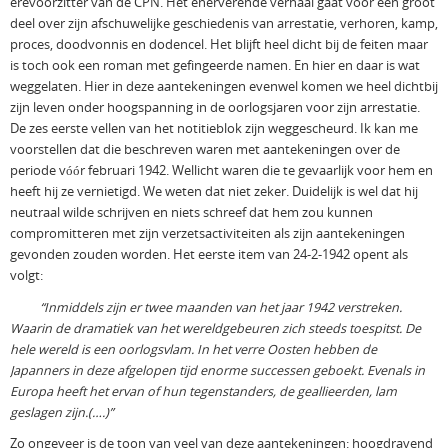
erevoorzitter van de CPN. Het enerverende verhaal gaat voor een groot
deel over zijn afschuwelijke geschiedenis van arrestatie, verhoren, kamp,
proces, doodvonnis en dodencel. Het blijft heel dicht bij de feiten maar
is toch ook een roman met gefingeerde namen. En hier en daar is wat
weggelaten. Hier in deze aantekeningen evenwel komen we heel dichtbij
zijn leven onder hoogspanning in de oorlogsjaren voor zijn arrestatie.
De zes eerste vellen van het notitieblok zijn weggescheurd. Ik kan me
voorstellen dat die beschreven waren met aantekeningen over de
periode vóór februari 1942. Wellicht waren die te gevaarlijk voor hem en
heeft hij ze vernietigd. We weten dat niet zeker. Duidelijk is wel dat hij
neutraal wilde schrijven en niets schreef dat hem zou kunnen
compromitteren met zijn verzetsactiviteiten als zijn aantekeningen
gevonden zouden worden. Het eerste item van 24-2-1942 opent als
volgt:
“Inmiddels zijn er twee maanden van het jaar 1942 verstreken.
Waarin de dramatiek van het wereldgebeuren zich steeds toespitst. De
hele wereld is een oorlogsvlam. In het verre Oosten hebben de
Japanners in deze afgelopen tijd enorme successen geboekt. Evenals in
Europa heeft het ervan of hun tegenstanders, de geallieerden, lam
geslagen zijn.(….)”
Zo ongeveer is de toon van veel van deze aantekeningen: hoogdravend