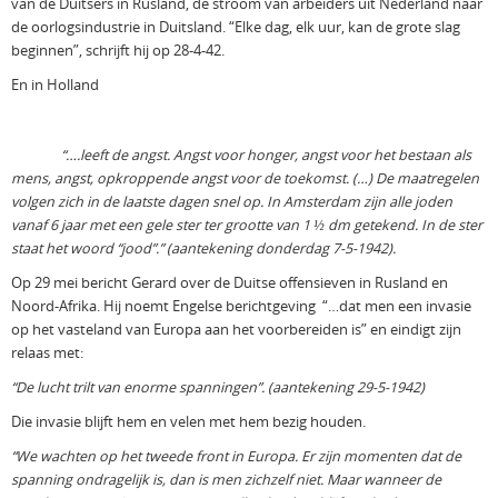
van de Duitsers in Rusland, de stroom van arbeiders uit Nederland naar
de oorlogsindustrie in Duitsland. “Elke dag, elk uur, kan de grote slag
beginnen”, schrijft hij op 28-4-42.
En in Holland
“….leeft de angst. Angst voor honger, angst voor het bestaan als
mens, angst, opkroppende angst voor de toekomst. (…) De maatregelen
volgen zich in de laatste dagen snel op. In Amsterdam zijn alle joden
vanaf 6 jaar met een gele ster ter grootte van 1 ½ dm getekend. In de ster
staat het woord “jood”.” (aantekening donderdag 7-5-1942).
Op 29 mei bericht Gerard over de Duitse offensieven in Rusland en
Noord-Afrika. Hij noemt Engelse berichtgeving “…dat men een invasie
op het vasteland van Europa aan het voorbereiden is” en eindigt zijn
relaas met:
“De lucht trilt van enorme spanningen”. (aantekening 29-5-1942)
Die invasie blijft hem en velen met hem bezig houden.
“We wachten op het tweede front in Europa. Er zijn momenten dat de
spanning ondragelijk is, dan is men zichzelf niet. Maar wanneer de