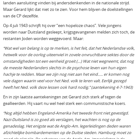
landen aansluiting vinden bij andersdenkenden in de nationale strijd.
Maar Gerard lijkt dat niet zo te zien. Voor hem blijven de doelstellingen
van de CP dezelfde.
Op 4 juli 1943 schrijft hij over “een hopeloze chaos”. Vele jongens
worden naar Duitsland gesleept, krijgsgevangenen melden zich toch, de
restanten Joden worden weggevoerd. Maar:
“Wat wel van belang is op te merken, is het feit, dat het Nederlandse volk,
hetwelk voor de oorlog uiteenviel in zovele onvruchtbare sektes door de
omstandigheden tot een eenheid groeit (…) Wat niet wegneemt, dat nog
de meeste Nederlanders slechts in de psychose leven van hun eigen
hachje te redden. Maar we zijn nog niet aan het eind….. er komen nog
vele dagen waarin veel voor het Ned. volk te leren valt. Eerlijk gezegd
heeft het Ned. volk deze lessen ook hard nodig.” (aantekening 4-7-1943)
En in zijn laatste aantekeningen zet Gerard zich sterk af tegen de
geallieerden. Hij vaart nu wel heel sterk een communistische koers.
“Nog altijd hebben Engeland-Amerika het tweede front niet gevestigd.
Nazi-Duitsland is zo goed als verslagen, het wachten is nog op de
genadeslag. Het enigste wat de Anglo-Am. legerleidingen deden waren
afzichtelijke bombardementen op de Duitse steden. Hamburg moet zo