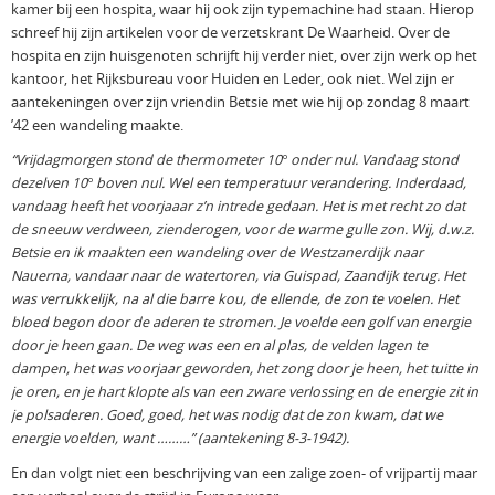
kamer bij een hospita, waar hij ook zijn typemachine had staan. Hierop
schreef hij zijn artikelen voor de verzetskrant De Waarheid. Over de
hospita en zijn huisgenoten schrijft hij verder niet, over zijn werk op het
kantoor, het Rijksbureau voor Huiden en Leder, ook niet. Wel zijn er
aantekeningen over zijn vriendin Betsie met wie hij op zondag 8 maart
’42 een wandeling maakte.
“Vrijdagmorgen stond de thermometer 10° onder nul. Vandaag stond
dezelven 10° boven nul. Wel een temperatuur verandering. Inderdaad,
vandaag heeft het voorjaaar z’n intrede gedaan. Het is met recht zo dat
de sneeuw verdween, zienderogen, voor de warme gulle zon. Wij, d.w.z.
Betsie en ik maakten een wandeling over de Westzanerdijk naar
Nauerna, vandaar naar de watertoren, via Guispad, Zaandijk terug. Het
was verrukkelijk, na al die barre kou, de ellende, de zon te voelen. Het
bloed begon door de aderen te stromen. Je voelde een golf van energie
door je heen gaan. De weg was een en al plas, de velden lagen te
dampen, het was voorjaar geworden, het zong door je heen, het tuitte in
je oren, en je hart klopte als van een zware verlossing en de energie zit in
je polsaderen. Goed, goed, het was nodig dat de zon kwam, dat we
energie voelden, want ………” (aantekening 8-3-1942).
En dan volgt niet een beschrijving van een zalige zoen- of vrijpartij maar