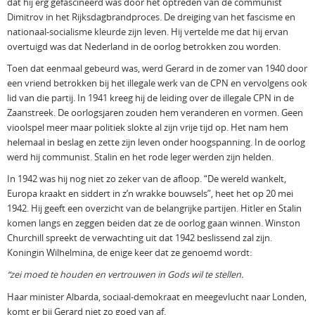
dat hij erg gefascineerd was door het optreden van de communist
Dimitrov in het Rijksdagbrandproces. De dreiging van het fascisme en
nationaal-socialisme kleurde zijn leven. Hij vertelde me dat hij ervan
overtuigd was dat Nederland in de oorlog betrokken zou worden.
Toen dat eenmaal gebeurd was, werd Gerard in de zomer van 1940 door
een vriend betrokken bij het illegale werk van de CPN en vervolgens ook
lid van die partij. In 1941 kreeg hij de leiding over de illegale CPN in de
Zaanstreek. De oorlogsjaren zouden hem veranderen en vormen. Geen
vioolspel meer maar politiek slokte al zijn vrije tijd op. Het nam hem
helemaal in beslag en zette zijn leven onder hoogspanning. In de oorlog
werd hij communist. Stalin en het rode leger werden zijn helden.
In 1942 was hij nog niet zo zeker van de afloop. “De wereld wankelt,
Europa kraakt en siddert in z’n wrakke bouwsels”, heet het op 20 mei
1942. Hij geeft een overzicht van de belangrijke partijen. Hitler en Stalin
komen langs en zeggen beiden dat ze de oorlog gaan winnen. Winston
Churchill spreekt de verwachting uit dat 1942 beslissend zal zijn.
Koningin Wilhelmina, de enige keer dat ze genoemd wordt:
“zei moed te houden en vertrouwen in Gods wil te stellen.
Haar minister Albarda, sociaal-demokraat en meegevlucht naar Londen,
komt er bij Gerard niet zo goed van af.