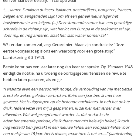
een verhaal over de strijd in Europa waar
“…..samen 5 miljoen duitsers, italianen, oostenrijkers, hongaren, fransen,
belgen enz. aangetreden [zijn] om als een geheel nieuw leger het
bolsjewisme te vernietigen. (…) Deze komende zomer kan een geweldige
schrede in de richting zijn, wat het lot van Europa in de toekomst zal zijn.
Voor mij, en nog anderen, staat het vast, wat er komen zal.”
Wàt er dan komen zal, zegt Gerard niet. Maar zijn conclusie is: “Deze
eerste voorjaarsdag is ons een waarborg voor een grote strijd”
(aantekening 8-3-1942).
Betsie komt pas een jaar later nog één keer ter sprake. Op 19 maart 1943
eindigt de notitie, na uitvoerig de oorlogsgebeurtenissen de revue te
hebben laten passeren, als volgt:
“Tenslotte even een persoonlijk nootje: de verhouding van mij met Betsie
is enkele weken geleden verbroken. Ruim een jaar ben ik met haar
geweest. Het is uitgelopen op de bekende nachtkaars. Ik heb het ook te
druk. Iedere vezel van mij is gespannen. Ik zal hier niet verder over
uitweiden. Wat wel gezegd moet worden is, dat ondanks de
adembenemende periode, die ik thans met m’n hele-zijn beleef, ik toch
nog verzeild ben geraakt in een nieuwe liefde. Een voorjaars-liefde voor
een meisje van 18 jaar. Het is dwaas, maar toch is het zo…..” (aantekening