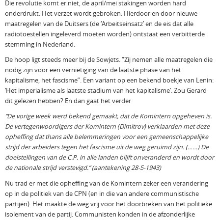
Die revolutie komt er niet, de april/mei stakingen worden hard
onderdrukt. Het verzet wordt gebroken. Hierdoor en door nieuwe
maatregelen van de Duitsers (de ‘Arbeitseinsatz’ en de eis dat alle
radiotoestellen ingeleverd moeten worden) ontstaat een verbitterde
stemming in Nederland.
De hoop ligt steeds meer bij de Sowjets. “Zij nemen alle maatregelen die
nodig zijn voor een vernietiging van de laatste phase van het
kapitalisme, het fascisme”. Een variant op een bekend boekje van Lenin:
‘Het imperialisme als laatste stadium van het kapitalisme’. Zou Gerard
dit gelezen hebben? En dan gaat het verder
“De vorige week werd bekend gemaakt, dat de Komintern opgeheven is.
De vertegenwoordigers der Komintern (Dimitrov) verklaarden met deze
opheffing dat thans alle belemmeringen voor een gemeenschappelijke
strijd der arbeiders tegen het fascisme uit de weg geruimd zijn. (……) De
doelstellingen van de C.P. in alle landen blijft onveranderd en wordt door
de nationale strijd verstevigd.” (aantekening 28-5-1943)
Nu trad er met die opheffing van de Komintern zeker een verandering
op in de politiek van de CPN (en in die van andere communistische
partijen). Het maakte de weg vrij voor het doorbreken van het politieke
isolement van de partij. Communisten konden in de afzonderlijke