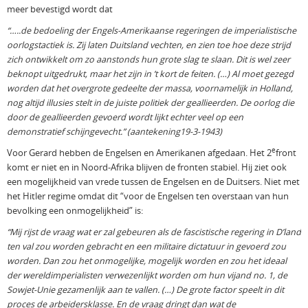
meer bevestigd wordt dat
“…..de bedoeling der Engels-Amerikaanse regeringen de imperialistische
oorlogstactiek is. Zij laten Duitsland vechten, en zien toe hoe deze strijd
zich ontwikkelt om zo aanstonds hun grote slag te slaan. Dit is wel zeer
beknopt uitgedrukt, maar het zijn in ’t kort de feiten. (…) Al moet gezegd
worden dat het overgrote gedeelte der massa, voornamelijk in Holland,
nog altijd illusies stelt in de juiste politiek der geallieerden. De oorlog die
door de geallieerden gevoerd wordt lijkt echter veel op een
demonstratief schijngevecht.” (aantekening19-3-1943)
e
Voor Gerard hebben de Engelsen en Amerikanen afgedaan. Het 2
front
komt er niet en in Noord-Afrika blijven de fronten stabiel. Hij ziet ook
een mogelijkheid van vrede tussen de Engelsen en de Duitsers. Niet met
het Hitler regime omdat dit “voor de Engelsen ten overstaan van hun
bevolking een onmogelijkheid” is:
“Mij rijst de vraag wat er zal gebeuren als de fascistische regering in D’land
ten val zou worden gebracht en een militaire dictatuur in gevoerd zou
worden. Dan zou het onmogelijke, mogelijk worden en zou het ideaal
der wereldimperialisten verwezenlijkt worden om hun vijand no. 1, de
Sowjet-Unie gezamenlijk aan te vallen. (…) De grote factor speelt in dit
proces de arbeidersklasse. En de vraag dringt dan wat de