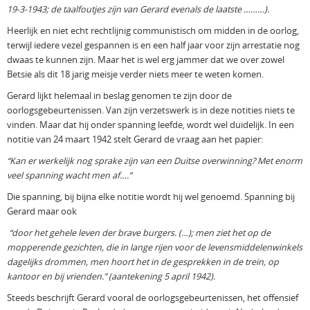
19-3-1943; de taalfoutjes zijn van Gerard evenals de laatste ………).
Heerlijk en niet echt rechtlijnig communistisch om midden in de oorlog,
terwijl iedere vezel gespannen is en een half jaar voor zijn arrestatie nog
dwaas te kunnen zijn. Maar het is wel erg jammer dat we over zowel
Betsie als dit 18 jarig meisje verder niets meer te weten komen.
Gerard lijkt helemaal in beslag genomen te zijn door de
oorlogsgebeurtenissen. Van zijn verzetswerk is in deze notities niets te
vinden. Maar dat hij onder spanning leefde, wordt wel duidelijk. In een
notitie van 24 maart 1942 stelt Gerard de vraag aan het papier:
“Kan er werkelijk nog sprake zijn van een Duitse overwinning? Met enorm
veel spanning wacht men af….”
Die spanning, bij bijna elke notitie wordt hij wel genoemd. Spanning bij
Gerard maar ook
“door het gehele leven der brave burgers. (…); men ziet het op de
mopperende gezichten, die in lange rijen voor de levensmiddelenwinkels
dagelijks drommen, men hoort het in de gesprekken in de trein, op
kantoor en bij vrienden.” (aantekening 5 april 1942).
Steeds beschrijft Gerard vooral de oorlogsgebeurtenissen, het offensief