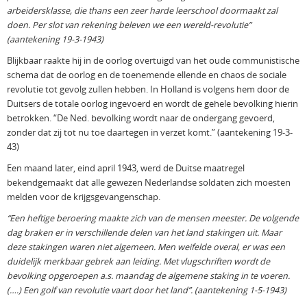
arbeidersklasse, die thans een zeer harde leerschool doormaakt zal
doen. Per slot van rekening beleven we een wereld-revolutie”
(aantekening 19-3-1943)
Blijkbaar raakte hij in de oorlog overtuigd van het oude communistische
schema dat de oorlog en de toenemende ellende en chaos de sociale
revolutie tot gevolg zullen hebben. In Holland is volgens hem door de
Duitsers de totale oorlog ingevoerd en wordt de gehele bevolking hierin
betrokken. “De Ned. bevolking wordt naar de ondergang gevoerd,
zonder dat zij tot nu toe daartegen in verzet komt.” (aantekening 19-3-
43)
Een maand later, eind april 1943, werd de Duitse maatregel
bekendgemaakt dat alle gewezen Nederlandse soldaten zich moesten
melden voor de krijgsgevangenschap.
“Een heftige beroering maakte zich van de mensen meester. De volgende
dag braken er in verschillende delen van het land stakingen uit. Maar
deze stakingen waren niet algemeen. Men weifelde overal, er was een
duidelijk merkbaar gebrek aan leiding. Met vlugschriften wordt de
bevolking opgeroepen a.s. maandag de algemene staking in te voeren.
(….) Een golf van revolutie vaart door het land”. (aantekening 1-5-1943)