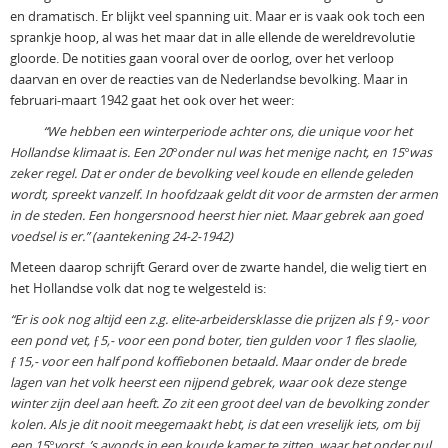
en dramatisch. Er blijkt veel spanning uit. Maar er is vaak ook toch een
sprankje hoop, al was het maar dat in alle ellende de wereldrevolutie
gloorde. De notities gaan vooral over de oorlog, over het verloop
daarvan en over de reacties van de Nederlandse bevolking. Maar in
februari-maart 1942 gaat het ook over het weer:
“We hebben een winterperiode achter ons, die unique voor het
Hollandse klimaat is. Een 20°onder nul was het menige nacht, en 15°was
zeker regel. Dat er onder de bevolking veel koude en ellende geleden
wordt, spreekt vanzelf. In hoofdzaak geldt dit voor de armsten der armen
in de steden. Een hongersnood heerst hier niet. Maar gebrek aan goed
voedsel is er.” (aantekening 24-2-1942)
Meteen daarop schrijft Gerard over de zwarte handel, die welig tiert en
het Hollandse volk dat nog te welgesteld is:
“Er is ook nog altijd een z.g. elite-arbeidersklasse die prijzen als ƒ9,- voor
een pond vet, ƒ5,- voor een pond boter, tien gulden voor 1 fles slaolie,
ƒ15,- voor een half pond koffiebonen betaald. Maar onder de brede
lagen van het volk heerst een nijpend gebrek, waar ook deze stenge
winter zijn deel aan heeft. Zo zit een groot deel van de bevolking zonder
kolen. Als je dit nooit meegemaakt hebt, is dat een vreselijk iets, om bij
een 15°vorst, ’s avonds in een koude kamer te zitten, waar het onder nul