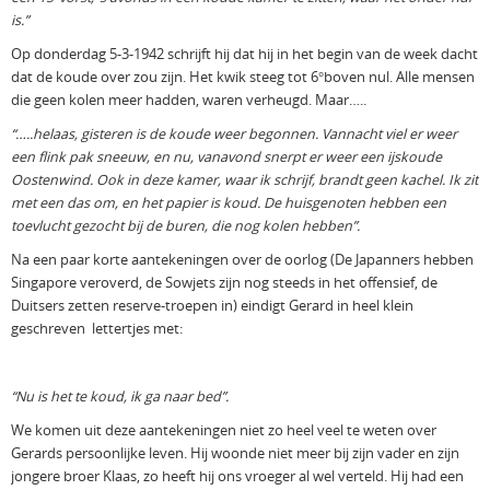
is.”
Op donderdag 5-3-1942 schrijft hij dat hij in het begin van de week dacht
dat de koude over zou zijn. Het kwik steeg tot 6°boven nul. Alle mensen
die geen kolen meer hadden, waren verheugd. Maar…..
“…..helaas, gisteren is de koude weer begonnen. Vannacht viel er weer
een flink pak sneeuw, en nu, vanavond snerpt er weer een ijskoude
Oostenwind. Ook in deze kamer, waar ik schrijf, brandt geen kachel. Ik zit
met een das om, en het papier is koud. De huisgenoten hebben een
toevlucht gezocht bij de buren, die nog kolen hebben”.
Na een paar korte aantekeningen over de oorlog (De Japanners hebben
Singapore veroverd, de Sowjets zijn nog steeds in het offensief, de
Duitsers zetten reserve-troepen in) eindigt Gerard in heel klein
geschreven lettertjes met:
“Nu is het te koud, ik ga naar bed”.
We komen uit deze aantekeningen niet zo heel veel te weten over
Gerards persoonlijke leven. Hij woonde niet meer bij zijn vader en zijn
jongere broer Klaas, zo heeft hij ons vroeger al wel verteld. Hij had een