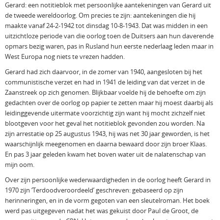
Gerard: een notitieblok met persoonlijke aantekeningen van Gerard uit
de tweede wereldoorlog. Om precies te zijn: aantekeningen die hij
maakte vanaf 24-2-1942 tot dinsdag 10-8-1943. Dat was midden in een
uitzichtloze periode van die oorlog toen de Duitsers aan hun daverende
opmars bezig waren, pas in Rusland hun eerste nederlaag leden maar in
West Europa nog niets te vrezen hadden.
Gerard had zich daarvoor, in de zomer van 1940, aangesloten bij het
communistische verzet en had in 1941 de leiding van dat verzet in de
Zaanstreek op zich genomen. Blijkbaar voelde hij de behoefte om zijn
gedachten over de oorlog op papier te zetten maar hij moest daarbij als
leidinggevende uitermate voorzichtig zijn want hij mocht zichzelf niet
blootgeven voor het geval het notitieblok gevonden zou worden. Na
zijn arrestatie op 25 augustus 1943, hij was net 30 jaar geworden, is het
waarschijnlijk meegenomen en daarna bewaard door zijn broer Klaas.
En pas 3 jaar geleden kwam het boven water uit de nalatenschap van
mijn oom.
Over zijn persoonlijke wederwaardigheden in de oorlog heeft Gerard in
1970 zijn ‘Terdoodveroordeeld’ geschreven: gebaseerd op zijn
herinneringen, en in de vorm gegoten van een sleutelroman. Het boek
werd pas uitgegeven nadat het was gekuist door Paul de Groot, de