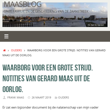
MAASBLOG
Ga
naar
ONZE FAMILIE EN DE GESCHIEDENIS VAN DE ZAANSTREEK
de
inhoud
HOME
OUDERS
WAARBORG VOOR EEN GROTE STRIJD. NOTITIES VAN GERARD
MAAS UIT DE OORLOG.
WAARBORG VOOR EEN GROTE STRIJD.
NOTITIES VAN GERARD MAAS UIT DE
OORLOG.
FRANK MAAS
26 MAART 2019
OUDERS
Er zat een bijzonder document bij de nalatenschap van mijn vader