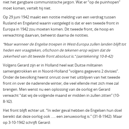
niet het gangbare communistische jargon. Wat er “op de puinhopen”
moet komen, vertelt hij niet.
Op 29 juni 1942 maakt een notitie melding van een verdrag tussen
Rusland en Engeland waarin vastgelegd is dat er een tweede front in
Europa in 1942 zou moeten komen. Dit tweede front, de hoop en
verwachting daarvan, beheerst daarna de notities.
“Maar wanneer de Engelse troepen in West-Europa zullen landen blijft tot
heden een vraagteken, ofschoon de tekenen erop wijzen dat de
zekerheid van dit tweede front absoluut is.” (aantekening 10-8-42)
Volgens Gerard zijn er in Holland heel wat Duitse militairen
samengetrokken en in Noord-Holland “volgens gegevens 2 divisies”.
Onder de bevolking heerst onrust over het uitblijven van het tweede
front èn over de naderende winter, die veel ellende met zich mee zal
brengen. Men wenst nu een oplossing van de oorlog en Gerard
verwacht “dat wij de volgende maand er midden in zullen zitten” (10-
8-‘42).
Het front blijft echter uit. “In ieder geval hebben de Engelsen hun doel
bereikt dat deze oorlog ook ….. een zenuwoorlog is.” (31-8-1942). Maar
op 3-10-1942 schrijft Gerard: