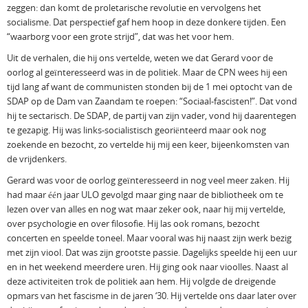
zeggen: dan komt de proletarische revolutie en vervolgens het
socialisme. Dat perspectief gaf hem hoop in deze donkere tijden. Een
“waarborg voor een grote strijd”, dat was het voor hem.
Uit de verhalen, die hij ons vertelde, weten we dat Gerard voor de
oorlog al geïnteresseerd was in de politiek. Maar de CPN wees hij een
tijd lang af want de communisten stonden bij de 1 mei optocht van de
SDAP op de Dam van Zaandam te roepen: “Sociaal-fascisten!”. Dat vond
hij te sectarisch. De SDAP, de partij van zijn vader, vond hij daarentegen
te gezapig. Hij was links-socialistisch georiënteerd maar ook nog
zoekende en bezocht, zo vertelde hij mij een keer, bijeenkomsten van
de vrijdenkers.
Gerard was voor de oorlog geïnteresseerd in nog veel meer zaken. Hij
had maar één jaar ULO gevolgd maar ging naar de bibliotheek om te
lezen over van alles en nog wat maar zeker ook, naar hij mij vertelde,
over psychologie en over filosofie. Hij las ook romans, bezocht
concerten en speelde toneel. Maar vooral was hij naast zijn werk bezig
met zijn viool. Dat was zijn grootste passie. Dagelijks speelde hij een uur
en in het weekend meerdere uren. Hij ging ook naar vioolles. Naast al
deze activiteiten trok de politiek aan hem. Hij volgde de dreigende
opmars van het fascisme in de jaren ‘30. Hij vertelde ons daar later over