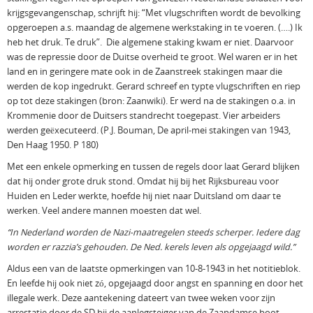
krijgsgevangenschap, schrijft hij: “Met vlugschriften wordt de bevolking
opgeroepen a.s. maandag de algemene werkstaking in te voeren. (….) Ik
heb het druk. Te druk”. Die algemene staking kwam er niet. Daarvoor
was de repressie door de Duitse overheid te groot. Wel waren er in het
land en in geringere mate ook in de Zaanstreek stakingen maar die
werden de kop ingedrukt. Gerard schreef en typte vlugschriften en riep
op tot deze stakingen (bron: Zaanwiki). Er werd na de stakingen o.a. in
Krommenie door de Duitsers standrecht toegepast. Vier arbeiders
werden geëxecuteerd. (P.J. Bouman, De april-mei stakingen van 1943,
Den Haag 1950. P 180)
Met een enkele opmerking en tussen de regels door laat Gerard blijken
dat hij onder grote druk stond. Omdat hij bij het Rijksbureau voor
Huiden en Leder werkte, hoefde hij niet naar Duitsland om daar te
werken. Veel andere mannen moesten dat wel.
“In Nederland worden de Nazi-maatregelen steeds scherper. Iedere dag
worden er razzia’s gehouden. De Ned. kerels leven als opgejaagd wild.”
Aldus een van de laatste opmerkingen van 10-8-1943 in het notitieblok.
En leefde hij ook niet zó, opgejaagd door angst en spanning en door het
illegale werk. Deze aantekening dateert van twee weken voor zijn
arrestatie door de SD bij de aanlegsteiger van de Zaandamse boot