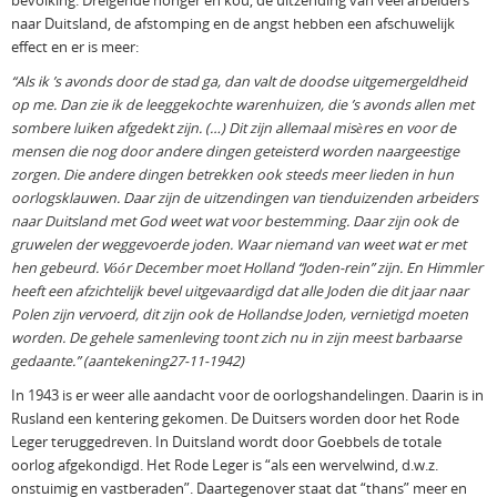
bevolking. Dreigende honger en kou, de uitzending van veel arbeiders
naar Duitsland, de afstomping en de angst hebben een afschuwelijk
effect en er is meer:
“Als ik ’s avonds door de stad ga, dan valt de doodse uitgemergeldheid
op me. Dan zie ik de leeggekochte warenhuizen, die ’s avonds allen met
sombere luiken afgedekt zijn. (…) Dit zijn allemaal misères en voor de
mensen die nog door andere dingen geteisterd worden naargeestige
zorgen. Die andere dingen betrekken ook steeds meer lieden in hun
oorlogsklauwen. Daar zijn de uitzendingen van tienduizenden arbeiders
naar Duitsland met God weet wat voor bestemming. Daar zijn ook de
gruwelen der weggevoerde joden. Waar niemand van weet wat er met
hen gebeurd. Vóór December moet Holland “Joden-rein” zijn. En Himmler
heeft een afzichtelijk bevel uitgevaardigd dat alle Joden die dit jaar naar
Polen zijn vervoerd, dit zijn ook de Hollandse Joden, vernietigd moeten
worden. De gehele samenleving toont zich nu in zijn meest barbaarse
gedaante.” (aantekening27-11-1942)
In 1943 is er weer alle aandacht voor de oorlogshandelingen. Daarin is in
Rusland een kentering gekomen. De Duitsers worden door het Rode
Leger teruggedreven. In Duitsland wordt door Goebbels de totale
oorlog afgekondigd. Het Rode Leger is “als een wervelwind, d.w.z.
onstuimig en vastberaden”. Daartegenover staat dat “thans” meer en