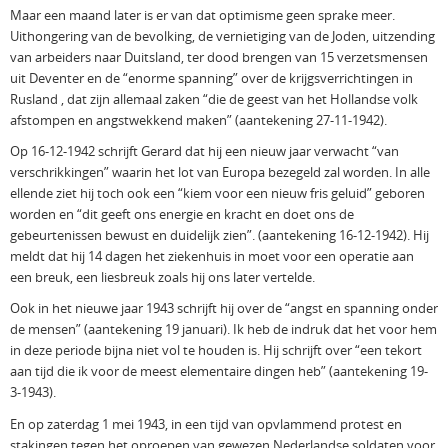
Maar een maand later is er van dat optimisme geen sprake meer.
Uithongering van de bevolking, de vernietiging van de Joden, uitzending
van arbeiders naar Duitsland, ter dood brengen van 15 verzetsmensen
uit Deventer en de “enorme spanning” over de krijgsverrichtingen in
Rusland , dat zijn allemaal zaken “die de geest van het Hollandse volk
afstompen en angstwekkend maken” (aantekening 27-11-1942).
Op 16-12-1942 schrijft Gerard dat hij een nieuw jaar verwacht “van
verschrikkingen” waarin het lot van Europa bezegeld zal worden. In alle
ellende ziet hij toch ook een “kiem voor een nieuw fris geluid” geboren
worden en “dit geeft ons energie en kracht en doet ons de
gebeurtenissen bewust en duidelijk zien”. (aantekening 16-12-1942). Hij
meldt dat hij 14 dagen het ziekenhuis in moet voor een operatie aan
een breuk, een liesbreuk zoals hij ons later vertelde.
Ook in het nieuwe jaar 1943 schrijft hij over de “angst en spanning onder
de mensen” (aantekening 19 januari). Ik heb de indruk dat het voor hem
in deze periode bijna niet vol te houden is. Hij schrijft over “een tekort
aan tijd die ik voor de meest elementaire dingen heb” (aantekening 19-
3-1943).
En op zaterdag 1 mei 1943, in een tijd van opvlammend protest en
stakingen tegen het oproepen van gewezen Nederlandse soldaten voor