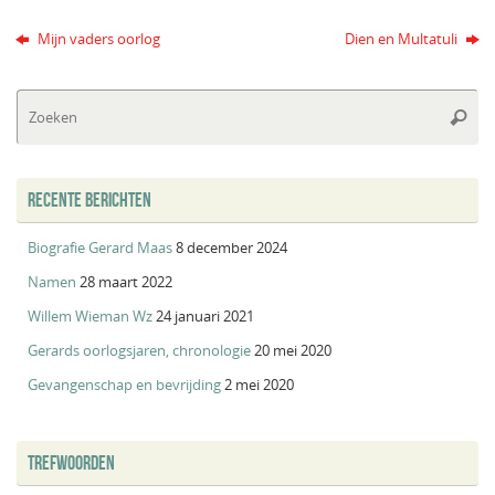
Mijn vaders oorlog
Dien en Multatuli
Zo
Zoeke
na
RECENTE BERICHTEN
Biografie Gerard Maas
8 december 2024
Namen
28 maart 2022
Willem Wieman Wz
24 januari 2021
Gerards oorlogsjaren, chronologie
20 mei 2020
Gevangenschap en bevrijding
2 mei 2020
TREFWOORDEN