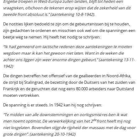
Engelse troepen in West-Europa zullen landen, blijft tot heden een
vraagteken, ofschoon de tekenen erop wijzen dat de zekerheid van dit
tweede front absoluut is.” (aantekening 10-8-1942).
De notities lijken bedoeld te zijn om de gebeurtenissen bij te houden,
zijn gedachten te ordenen en misschien ook wel om die spanningen een
beetje weg te nemen. Hij heeft het nodig te schrijven:
“Ik had gemeend om tactische redenen deze aantekeningen te moeten
wegdoen maar ik kan het gewoon niet laten. Want in de weken die
achter ons liggen zijn weer enorme dingen gebeurt.” (aantekening 13-11-
1942)
Die dingen betreffen het offensief van de geallieerden in Noord-Afrika,
de strijd bij Stalingrad, de bezetting door de Duitsers van het zuiden van
Frankrijk en de geruchten dat nog eens 80.000 arbeiders naar Duitsland
moeten vertrekken.
De spanning is er steeds. In 1942 kan hij nog schrijven:
“Te midden van alle downstemmingen en oorlogsmisères ben ik wat
de
men noemt optimist. De verwerkelijking van het 2
front heeft mij nog
niet losgelaten. Bovendien stijgt de rijpheid der massaas met de dag voor
grote dingen”. (aantekening 20-10-1942)