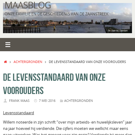
MAASBLOG
Ga
naar
ONZE FAMILIE EN DE GESCHIEDENIS VAN DE ZAANSTREEK
de
inhoud
HOME
ACHTERGRONDEN
DE LEVENSSTANDAARD VAN ONZE VOOROUDERS
DE LEVENSSTANDAARD VAN ONZE
VOOROUDERS
FRANK MAAS
7 MEI 2016
ACHTERGRONDEN
Levensstandaard
Willem noteerde in zijn schrift “over mijn arbeids- en huwelijksleven” jaar
na jaar hoeveel hij verdiende. Die cijfers moeten we wellicht maar eens
gaan uitwerken. Was het genoeg voor zijn gezin? Verdiende hij meer dan