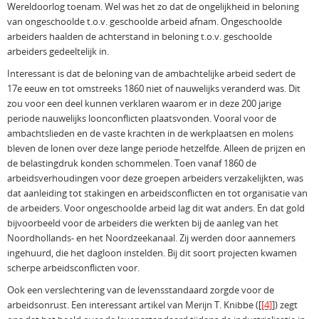
Wereldoorlog toenam. Wel was het zo dat de ongelijkheid in beloning
van ongeschoolde t.o.v. geschoolde arbeid afnam. Ongeschoolde
arbeiders haalden de achterstand in beloning t.o.v. geschoolde
arbeiders gedeeltelijk in.
Interessant is dat de beloning van de ambachtelijke arbeid sedert de
17e eeuw en tot omstreeks 1860 niet of nauwelijks veranderd was. Dit
zou voor een deel kunnen verklaren waarom er in deze 200 jarige
periode nauwelijks loonconflicten plaatsvonden. Vooral voor de
ambachtslieden en de vaste krachten in de werkplaatsen en molens
bleven de lonen over deze lange periode hetzelfde. Alleen de prijzen en
de belastingdruk konden schommelen. Toen vanaf 1860 de
arbeidsverhoudingen voor deze groepen arbeiders verzakelijkten, was
dat aanleiding tot stakingen en arbeidsconflicten en tot organisatie van
de arbeiders. Voor ongeschoolde arbeid lag dit wat anders. En dat gold
bijvoorbeeld voor de arbeiders die werkten bij de aanleg van het
Noordhollands- en het Noordzeekanaal. Zij werden door aannemers
ingehuurd, die het dagloon instelden. Bij dit soort projecten kwamen
scherpe arbeidsconflicten voor.
Ook een verslechtering van de levensstandaard zorgde voor de
arbeidsonrust. Een interessant artikel van Merijn T. Knibbe (
[
[4]
]
) zegt