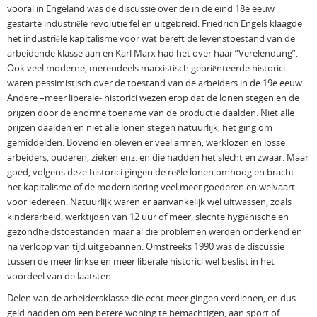
vooral in Engeland was de discussie over de in de eind 18e eeuw
gestarte industriële revolutie fel en uitgebreid. Friedrich Engels klaagde
het industriële kapitalisme voor wat bereft de levenstoestand van de
arbeidende klasse aan en Karl Marx had het over haar “Verelendung”.
Ook veel moderne, merendeels marxistisch georiënteerde historici
waren pessimistisch over de toestand van de arbeiders in de 19e eeuw.
Andere –meer liberale- historici wezen erop dat de lonen stegen en de
prijzen door de enorme toename van de productie daalden. Niet alle
prijzen daalden en niet alle lonen stegen natuurlijk, het ging om
gemiddelden. Bovendien bleven er veel armen, werklozen en losse
arbeiders, ouderen, zieken enz. en die hadden het slecht en zwaar. Maar
goed, volgens deze historici gingen de reële lonen omhoog en bracht
het kapitalisme of de modernisering veel meer goederen en welvaart
voor iedereen. Natuurlijk waren er aanvankelijk wel uitwassen, zoals
kinderarbeid, werktijden van 12 uur of meer, slechte hygiënische en
gezondheidstoestanden maar al die problemen werden onderkend en
na verloop van tijd uitgebannen. Omstreeks 1990 was de discussie
tussen de meer linkse en meer liberale historici wel beslist in het
voordeel van de laatsten.
Delen van de arbeidersklasse die echt meer gingen verdienen, en dus
geld hadden om een betere woning te bemachtigen, aan sport of