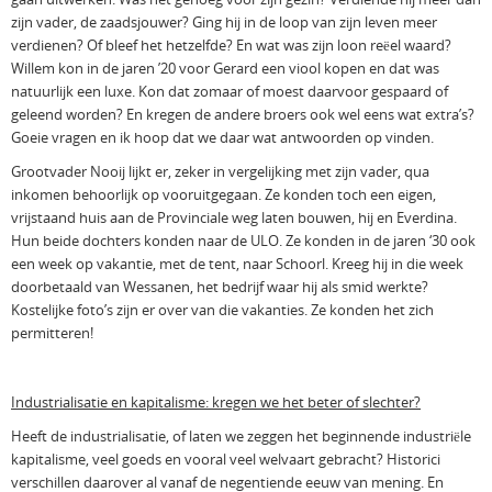
zijn vader, de zaadsjouwer? Ging hij in de loop van zijn leven meer
verdienen? Of bleef het hetzelfde? En wat was zijn loon reëel waard?
Willem kon in de jaren ’20 voor Gerard een viool kopen en dat was
natuurlijk een luxe. Kon dat zomaar of moest daarvoor gespaard of
geleend worden? En kregen de andere broers ook wel eens wat extra’s?
Goeie vragen en ik hoop dat we daar wat antwoorden op vinden.
Grootvader Nooij lijkt er, zeker in vergelijking met zijn vader, qua
inkomen behoorlijk op vooruitgegaan. Ze konden toch een eigen,
vrijstaand huis aan de Provinciale weg laten bouwen, hij en Everdina.
Hun beide dochters konden naar de ULO. Ze konden in de jaren ‘30 ook
een week op vakantie, met de tent, naar Schoorl. Kreeg hij in die week
doorbetaald van Wessanen, het bedrijf waar hij als smid werkte?
Kostelijke foto’s zijn er over van die vakanties. Ze konden het zich
permitteren!
Industrialisatie en kapitalisme: kregen we het beter of slechter?
Heeft de industrialisatie, of laten we zeggen het beginnende industriële
kapitalisme, veel goeds en vooral veel welvaart gebracht? Historici
verschillen daarover al vanaf de negentiende eeuw van mening. En