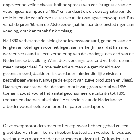
ongeveer hetzelfde niveau. Knibbe spreekt van een “stagnatie van de
voedingsconsumptie na 1892” en verklaart dit uit de stagnatie van de
reële lonen die vanaf deze tijd tot ver in de twintigste eeuw optrad. Pas
vanaf de jaren ’60 van de 20ste eeuw gaat het aandeel bestedingen aan
voeding, drank en tabak flink omlaag.
Na 1898 verbeterde de biologische levensstandaard, gemeten aan de
lengte van lotelingen voor het leger, aanmerkelijk maar dat kan niet
worden verklaard uit een verbetering van de voedingstoestand van de
Nederlandse bevolking. Want deze voedingstoestand verbeterde niet
meer, integendeel. De hoeveelheid eiwitten die gemiddeld werd
geconsumeerd, daalde zelfs doordat er minder dierlijke eiwitten
beschikbaar waren (vanwege de export van zuivelproducten en vlees).
Daartegenover stond dat de consumptie van graan vooral na 1865
toenam, zodat vooral het aantal geconsumeerde caloriën tot 1895
toenam en daarna stabiel bleef. Het beeld is dat de Nederlandse
arbeider vooral leefde van brood of pap en aardappels.
Onze overgrootouders moeten het erg zwaar hebben gehad en een
groot deel van hun inkomen hebben besteed aan voedsel. Er was zeer
veel bittere armoede onder de arbeiders in deze tijd. Ze konden zich