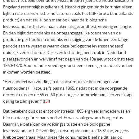
ons dat het beeld over de levensstandaard tijdens de industrialisatie in
Engeland recentelijk is gekanteld. Historici gingen sinds kort niet alleen
kijken naar economische indicatoren zoals het BBP (bruto binnenlands
product) en het reële loon maar ook naar de ‘biologische
levensstandaard’, d.w.z. naar zaken als gezondheid, voeding en lengte.
En dan blijkt dat ondanks de ontegenzeggelijke toename van de
productie per hoofd en ondanks een stijging van de lonen een lange
periode aan te wijzen is waarin deze ‘biologische levensstandaard’
duidelijk verslechterde. Deze verslechtering heeft ook in Nederland
plaatsgevonden en wel vanaf het begin van de 19e eeuw tot omstreeks
1860/1870. Voor minder voeding moest een steeds groter deel van het
inkomen worden besteed.
“Het aandeel van voeding in de consumptieve bestedingen van
huishoudens (….) zou zelfs pas na 1865, nadat het in de voorgaande
decennia tussen de 55 en 60 procent geschommeld had, een zeer trage
daling te zien geven.” (
[5]
)
Dat betekent dus dat er tot omstreeks 1865 erg veel armoede was en
hier en daar gebrek aan voedsel. Er was vaak gewoon honger dus.
Daarna verbeterden de voedingssituatie en de biologische
levensstandaard. De voedingsconsumptie nam tot 1892 toe, volgens
Knibbe zeer traag. Maar diezelfde consumptie bleef na dit jaar op