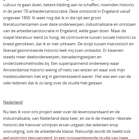
cultuur te gaan doen, betere kleding aan te schaffen, noemden historici
in de jaren ’70 arbeidersaristocratie. Deze ontstond in Engeland vanaf
ongeveer 1850. Ik weet nog dat ik in die tijd een groot
literatuurtentamen over deze onderwerpen, industrialisatie en ontstaan
van de arbeidersaristocratie in Engeland, wilde gaan doen. Maar de
stapel literatuur werd zo hoog, de controverse tussen sociale historici zo
breed getrokken, dat ik er niet uitkwam. De strijd tussen marxistisch en
liberaal georiënteerde historici leek mìj toen onbeslist. Er kwamen
steeds meer deelonderwerpen, benaderingswijzen en
onderzoeksmethodes bij. Een superspannend onderwerp waar
Amsterdamse historici weinig of niets van wisten en waar ook mijn
medestudenten niet erg in geïnteresseerd waren. Het was een van de
vele redenen dat ik zo lang over de studie heb gedaan.
Nederland
Nu lees ik voor ons project weer over de levensstandaard en de
industrialisatie, van Nederland deze keer, en zie ik de meeste –liberale-
historici die hierover schrijven ervan uitgaan dat iedereen erop
vooruitging, ook de arbeidende klasse. Natuurlijk wordt dit beeld ook
wel enigszins genuanceerd. In een toonaangevende studie van twee