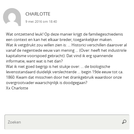
CHARLOTTE
9 mei 2016 om 18:40
Wat ontzettend leuk! Op deze manier krijgt de familiegeschiedenis
een context en kan het elkaar breder, toegankelijker maken.
Wat ik vetgdrukt zou willen zien is: … Historici verschillen daarover al
vanaf de negentiede eeuw van mening … (Over: heeft het industriële
kapitalisme voorspoed gebracht). Dat vind ik erg spannende
informatie, want wat is het dan?
Wat ik niet goed begrijp is het stukje over: … de biologische
levensstandaard duidelijk verslechterde … begin 19de eeuw tot ca.
1860. Kwam dat misschien door het drankgebruik waardoor onze
overgrootvader waarschijnlijk is doodgegaan?
Xx Charlotte
Zo
Zoeke
na