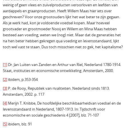
weinig of geen vlees en zuivelproducten veroorloven en leefden van
aardappels en graanproducten. Heeft Willem Maas hier iets over
geschreven? Voor onze grootouders lijkt het wat beter te zijn gegaan.
Als je werk had, kon je voldoende voedsel kopen. Maar hoeveel
grootvader en grootmoeder Nooij en Willem en Mina Maas hebben
besteed aan voeding, weten we (nog) niet. Maar dat de generaties het
na hen beter hebben gekregen qua voeding en levensstandaard, lijkt
toch wel vast te staan. Dus toch misschien niet zo gek, het kapitalisme?
[1]
Dr. Jan Luiten van Zanden en Arthur van Riel, Nederland 1780-1914.
Staat, instituties en economische ontwikkeling. Amsterdam, 2000.
[2]
ibidem, p.353-354
[3]
P. de Rooy, Republiek van rivaliteiten. Nederland sinds 1813.
Amsterdam, 2002. p. 117
[4]
Merijn T. Knibbe, De hoofdelijke beschikbaarheidvan voedsel en de
levensstandaard in Nederland, 1807-1913. In: Tijdschrift voor
economische en sociale geschiedenis 4 [2007], blz. 71-107
[5]
ibidem, blz. 91