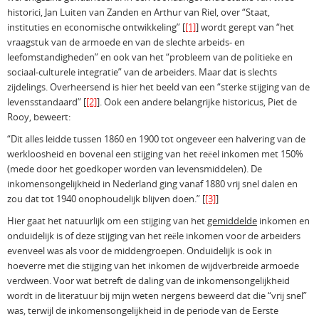
historici, Jan Luiten van Zanden en Arthur van Riel, over “Staat,
instituties en economische ontwikkeling”
[
[1]
]
wordt gerept van “het
vraagstuk van de armoede en van de slechte arbeids- en
leefomstandigheden” en ook van het “probleem van de politieke en
sociaal-culturele integratie” van de arbeiders. Maar dat is slechts
zijdelings. Overheersend is hier het beeld van een “sterke stijging van de
levensstandaard”
[
[2]
]
. Ook een andere belangrijke historicus, Piet de
Rooy, beweert:
“Dit alles leidde tussen 1860 en 1900 tot ongeveer een halvering van de
werkloosheid en bovenal een stijging van het reëel inkomen met 150%
(mede door het goedkoper worden van levensmiddelen). De
inkomensongelijkheid in Nederland ging vanaf 1880 vrij snel dalen en
zou dat tot 1940 onophoudelijk blijven doen.” [
[3]
]
Hier gaat het natuurlijk om een stijging van het
gemiddelde
inkomen en
onduidelijk is of deze stijging van het reële inkomen voor de arbeiders
evenveel was als voor de middengroepen. Onduidelijk is ook in
hoeverre met die stijging van het inkomen de wijdverbreide armoede
verdween. Voor wat betreft de daling van de inkomensongelijkheid
wordt in de literatuur bij mijn weten nergens beweerd dat die “vrij snel”
was, terwijl de inkomensongelijkheid in de periode van de Eerste