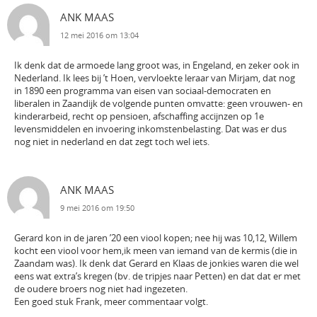
ANK MAAS
12 mei 2016 om 13:04
Ik denk dat de armoede lang groot was, in Engeland, en zeker ook in
Nederland. Ik lees bij ’t Hoen, vervloekte leraar van Mirjam, dat nog
in 1890 een programma van eisen van sociaal-democraten en
liberalen in Zaandijk de volgende punten omvatte: geen vrouwen- en
kinderarbeid, recht op pensioen, afschaffing accijnzen op 1e
levensmiddelen en invoering inkomstenbelasting. Dat was er dus
nog niet in nederland en dat zegt toch wel iets.
ANK MAAS
9 mei 2016 om 19:50
Gerard kon in de jaren ’20 een viool kopen; nee hij was 10,12, Willem
kocht een viool voor hem,ik meen van iemand van de kermis (die in
Zaandam was). Ik denk dat Gerard en Klaas de jonkies waren die wel
eens wat extra’s kregen (bv. de tripjes naar Petten) en dat dat er met
de oudere broers nog niet had ingezeten.
Een goed stuk Frank, meer commentaar volgt.