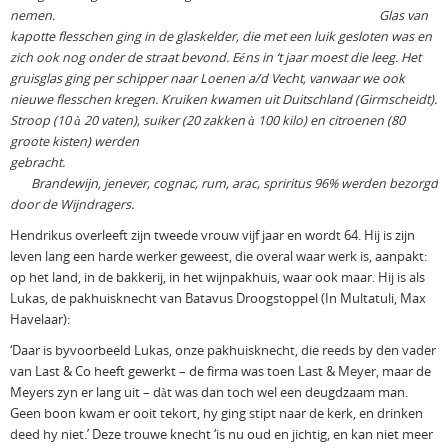
nemen. Glas van
kapotte flesschen ging in de glaskelder, die met een luik gesloten was en
zich ook nog onder de straat bevond. Eéns in ‘t jaar moest die leeg. Het
gruisglas ging per schipper naar Loenen a/d Vecht, vanwaar we ook
nieuwe flesschen kregen. Kruiken kwamen uit Duitschland (Girmscheidt).
Stroop (10 à 20 vaten), suiker (20 zakken à 100 kilo) en citroenen (80
groote kisten) werden
gebracht.
Brandewijn, jenever, cognac, rum, arac, spriritus 96% werden bezorgd
door de Wijndragers.
Hendrikus overleeft zijn tweede vrouw vijf jaar en wordt 64. Hij is zijn
leven lang een harde werker geweest, die overal waar werk is, aanpakt:
op het land, in de bakkerij, in het wijnpakhuis, waar ook maar. Hij is als
Lukas, de pakhuisknecht van Batavus Droogstoppel (In Multatuli, Max
Havelaar):
‘Daar is byvoorbeeld Lukas, onze pakhuisknecht, die reeds by den vader
van Last & Co heeft gewerkt – de firma was toen Last & Meyer, maar de
Meyers zyn er lang uit – dàt was dan toch wel een deugdzaam man.
Geen boon kwam er ooit tekort, hy ging stipt naar de kerk, en drinken
deed hy niet.’ Deze trouwe knecht ‘is nu oud en jichtig, en kan niet meer