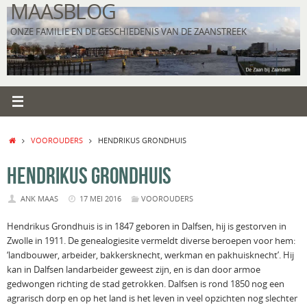
MAASBLOG
Ga
naar
ONZE FAMILIE EN DE GESCHIEDENIS VAN DE ZAANSTREEK
de
inhoud
HOME
VOOROUDERS
HENDRIKUS GRONDHUIS
HENDRIKUS GRONDHUIS
ANK MAAS
17 MEI 2016
VOOROUDERS
Hendrikus Grondhuis is in 1847 geboren in Dalfsen, hij is gestorven in
Zwolle in 1911. De genealogiesite vermeldt diverse beroepen voor hem:
‘landbouwer, arbeider, bakkersknecht, werkman en pakhuisknecht’. Hij
kan in Dalfsen landarbeider geweest zijn, en is dan door armoe
gedwongen richting de stad getrokken. Dalfsen is rond 1850 nog een
agrarisch dorp en op het land is het leven in veel opzichten nog slechter