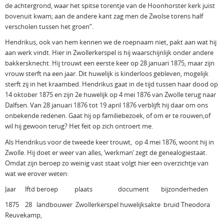
de achtergrond, waar het spitse torentje van de Hoonhorster kerk juist
bovenuit kwam; aan de andere kant zag men de Zwolse torens half
verscholen tussen het groen”.
Hendrikus, ook van hem kennen we de roepnaam niet, pakt aan wat hij
aan werk vindt. Hier in Zwollerkerspel is hij waarschijnlijk onder andere
bakkersknecht. Hij trouwt een eerste keer op 28 januari 1875, maar zijn
vrouw sterft na een jaar. Dit huwelijk is kinderloos gebleven, mogelijk
sterft zij in het kraambed. Hendrikus gaat in de tijd tussen haar dood op
14 oktober 1875 en zijn 2e huwelijk op 4 mei 1876 van Zwolle terug naar
Dalfsen. Van 28 januari 1876 tot 19 april 1876 verblijft hij daar om ons
onbekende redenen. Gaat hij op familiebezoek, of om er te rouwen,of
wil hij gewoon terug? Het feit op zich ontroert me.
Als Hendrikus voor de tweede keer trouwt, op 4 mei 1876, woont hij in
Zwolle. Hij doet er weer van alles, ‘werkman’ zegt de genealogiestaat.
Omdat zijn beroep zo weinig vast staat volgt hier een overzichtje van
wat we erover weten:
Jaar lftd beroep plaats document bijzonderheden
1875 28 landbouwer Zwollerkerspel huwelijksakte bruid Theodora
Reuvekamp,