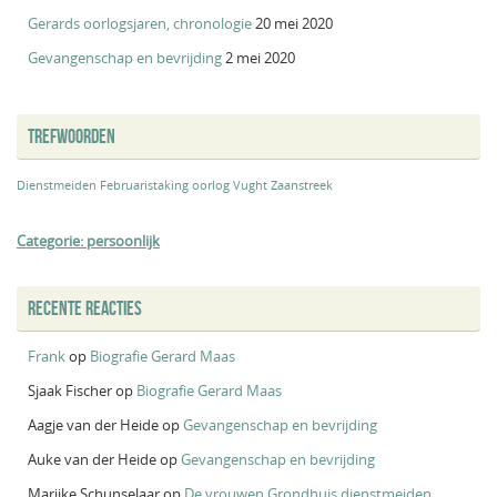
Gerards oorlogsjaren, chronologie
20 mei 2020
Gevangenschap en bevrijding
2 mei 2020
TREFWOORDEN
Dienstmeiden
Februaristaking
oorlog
Vught
Zaanstreek
Categorie: persoonlijk
RECENTE REACTIES
Frank
op
Biografie Gerard Maas
Sjaak Fischer
op
Biografie Gerard Maas
Aagje van der Heide
op
Gevangenschap en bevrijding
Auke van der Heide
op
Gevangenschap en bevrijding
Marijke Schunselaar
op
De vrouwen Grondhuis dienstmeiden