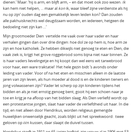
dienen.’ Maar: ‘hij is arm, en blijft arm, – en dat moet ook zoo wezen.
Ik
kan hem niet helpen, … maar al
kon
ik, waar bleef zijne verdienste als hij
nu op zijn’ ouden dag een gemakkelijk leven leiden kon? Dan zouden
alle pakhuisknechts wel deugdzaam worden, en iedereen, hetgeen de
bedoeling niet zijn kan …’
Mijn grootmoeder Dien vertelde me vaak over haar vader en haar
verhalen gingen dan over drie dingen: hoe dol ze op hem is, hoe arm ze
zijn en hoe katholiek. Ze hebben dikwijls niet genoeg te eten en Dien, die
vaak ziek is, krijgt het grove roggebrood soms bijna niet naar binnen. Ze
is haar vaders lievelingetje en hij koopt dan wel eens wit tarwebrood
voor haar, een ware traktatie! Het hele gezin bidt ’s avonds onder
leiding van vader. Voor of na het eten en misschien alleen in de laatste
jaren van zijn leven, als hun moeder al dood is en de kinderen tieners en
jong volwassenen zijn? Vader let scherp op zijn kinderen tijdens het
bidden en als je niet ernstig genoeg bent, gooit hij een schoen naar je
toe en krijg je na afloop van het bidden slaag. Als Dien verliefd wordt op
een protestantse jongen, slaat haar vader de verliefdheid uit haar. In die
tijd, en niet alleen door Hendrikus, worden religieus gemengde
huwelijken onwenselijk geacht, zoals blijkt uit het spreekwoord: twee
geloven op één kussen, daar slaapt de duivel tussen.
Hendrikus sterft in 1911 op 65-jarige leeftijd, zijn vrouw al in 1906 met 53