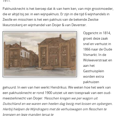
1911.
Pakhuisknecht is het beroep dat ik van hem ken, van mijn grootmoeder,
die er altijd bij zei: in een wijnpakhuis. Er zijn in die tijd 6 wijnhandels in
Zwolle en misschien is het een pakhuis van de bekende Zwolse
likeurstokerij en wijnhandel van Doijer & van Deventer.
Opgericht in 1814,
groeit deze zaak
snel en verhuist in
1866 naar de Oude
Vismarkt. In de
Wolweverstraat en
aan het
Gasthuisplein
worden extra
pakhuizen
gehuurd. In een van hen werkt Hendrikus. We weten hoe het werk van
een pakhuisknecht er rond 1900 uitziet uit een toespraak van een oud-
meesterknecht van Doijer:
‘Flesschen kregen we per wagon uit
Duitschland en we waren een heelen dag bezig met lossen en opbergen.
Hierbij hielpen de Wijndragers met de verhuiswagen om flesschen te
brengen en lege manden terug te