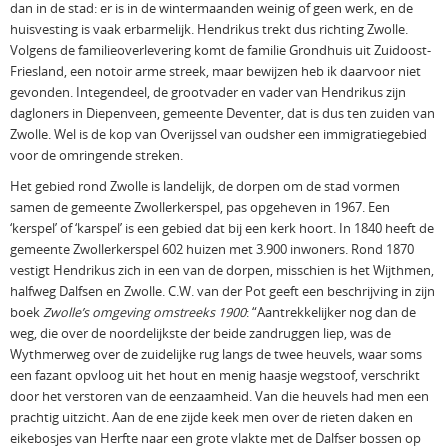
dan in de stad: er is in de wintermaanden weinig of geen werk, en de
huisvesting is vaak erbarmelijk. Hendrikus trekt dus richting Zwolle.
Volgens de familieoverlevering komt de familie Grondhuis uit Zuidoost-
Friesland, een notoir arme streek, maar bewijzen heb ik daarvoor niet
gevonden. Integendeel, de grootvader en vader van Hendrikus zijn
dagloners in Diepenveen, gemeente Deventer, dat is dus ten zuiden van
Zwolle. Wel is de kop van Overijssel van oudsher een immigratiegebied
voor de omringende streken.
Het gebied rond Zwolle is landelijk, de dorpen om de stad vormen
samen de gemeente Zwollerkerspel, pas opgeheven in 1967. Een
‘kerspel’ of ‘karspel’ is een gebied dat bij een kerk hoort. In 1840 heeft de
gemeente Zwollerkerspel 602 huizen met 3.900 inwoners. Rond 1870
vestigt Hendrikus zich in een van de dorpen, misschien is het Wijthmen,
halfweg Dalfsen en Zwolle. C.W. van der Pot geeft een beschrijving in zijn
boek
Zwolle’s omgeving omstreeks 1900
: “Aantrekkelijker nog dan de
weg, die over de noordelijkste der beide zandruggen liep, was de
Wythmerweg over de zuidelijke rug langs de twee heuvels, waar soms
een fazant opvloog uit het hout en menig haasje wegstoof, verschrikt
door het verstoren van de eenzaamheid. Van die heuvels had men een
prachtig uitzicht. Aan de ene zijde keek men over de rieten daken en
eikebosjes van Herfte naar een grote vlakte met de Dalfser bossen op