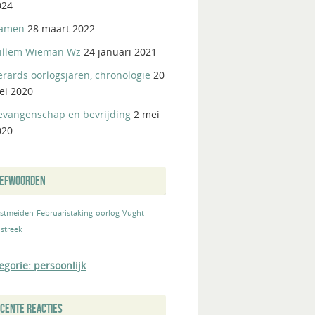
024
amen
28 maart 2022
illem Wieman Wz
24 januari 2021
rards oorlogsjaren, chronologie
20
ei 2020
evangenschap en bevrijding
2 mei
020
REFWOORDEN
stmeiden
Februaristaking
oorlog
Vught
streek
egorie: persoonlijk
CENTE REACTIES