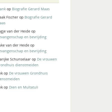
rank
op
Biografie Gerard Maas
aak Fischer
op
Biografie Gerard
aas
agje van der Heide
op
evangenschap en bevrijding
uke van der Heide
op
evangenschap en bevrijding
arijke Schunselaar
op
De vrouwen
rondhuis dienstmeiden
nk
op
De vrouwen Grondhuis
ienstmeiden
nk
op
Dien en Multatuli