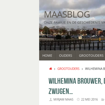
Ga
naar
MAASBLOG
de
inhoud
ONZE FAMILIE EN DE GESCHIEDENIS V
GA
HOME
OUDERS
GROOTOUDERS
NAAR
DE
INHOUD
HOME
GROOTOUDERS
WILHEMINA B
WILHEMINA BROUWER, 
ZWIJGEN…
MIRJAM MAAS
22 MEI 2016