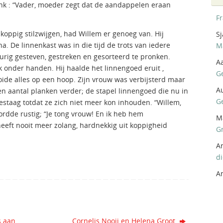
enk : “Vader, moeder zegt dat de aandappelen eraan
F
oppig stilzwijgen, had Willem er genoeg van. Hij
Sj
. De linnenkast was in die tijd de trots van iedere
M
urig gesteven, gestreken en gesorteerd te pronken.
A
 onder handen. Hij haalde het linnengoed eruit ,
G
oide alles op een hoop. Zijn vrouw was verbijsterd maar
A
n aantal planken verder; de stapel linnengoed die nu in
G
staag totdat ze zich niet meer kon inhouden. “Willem,
ordde rustig; “Je tong vrouw! En ik heb hem
M
eeft nooit meer zolang, hardnekkig uit koppigheid
G
A
d
A
s aan
Cornelis Nooij en Helena Groot