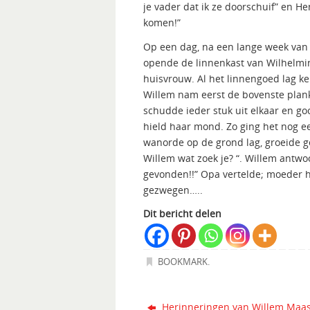
je vader dat ik ze doorschuif” en H
komen!”
Op een dag, na een lange week van k
opende de linnenkast van Wilhelmina
huisvrouw. Al het linnengoed lag ke
Willem nam eerst de bovenste plank
schudde ieder stuk uit elkaar en go
hield haar mond. Zo ging het nog ee
wanorde op de grond lag, groeide ge
Willem wat zoek je? “. Willem antwo
gevonden!!” Opa vertelde; moeder h
gezwegen…..
Dit bericht delen
BOOKMARK
.
Herinneringen van Willem Maa