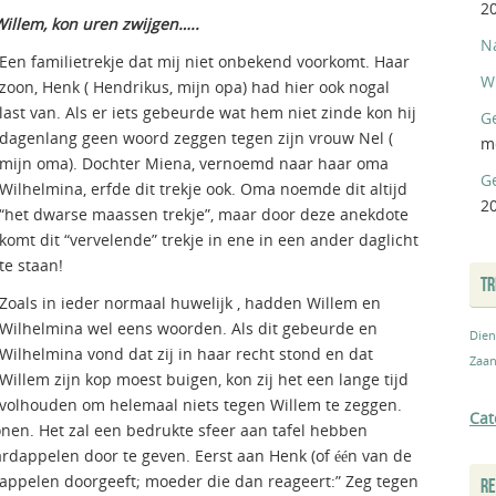
2
illem, kon uren zwijgen…..
N
Een familietrekje dat mij niet onbekend voorkomt. Haar
W
zoon, Henk ( Hendrikus, mijn opa) had hier ook nogal
last van. Als er iets gebeurde wat hem niet zinde kon hij
Ge
dagenlang geen woord zeggen tegen zijn vrouw Nel (
m
mijn oma). Dochter Miena, vernoemd naar haar oma
G
Wilhelmina, erfde dit trekje ook. Oma noemde dit altijd
2
“het dwarse maassen trekje”, maar door deze anekdote
komt dit “vervelende” trekje in ene in een ander daglicht
te staan!
T
Zoals in ieder normaal huwelijk , hadden Willem en
Wilhelmina wel eens woorden. Als dit gebeurde en
Dien
Wilhelmina vond dat zij in haar recht stond en dat
Zaan
Willem zijn kop moest buigen, kon zij het een lange tijd
volhouden om helemaal niets tegen Willem te zeggen.
Cat
onen. Het zal een bedrukte sfeer aan tafel hebben
rdappelen door te geven. Eerst aan Henk (of één van de
appelen doorgeeft; moeder die dan reageert:” Zeg tegen
RE