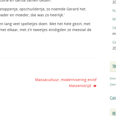
n Lena en Gerda samen deden.
2
stoppertje, opschuildertje, zo noemde Gerard het.
N
ader en moeder, dat was zo heerlijk.’
W
 lang veel spelletjes doen. Met het hele gezin, met
Ge
met elkaar, met z’n tweetjes eindigden ze meestal de
m
G
2
T
Dien
Massacultuur, modernisering en/of
Zaan
klassenstrijd
Cat
RE