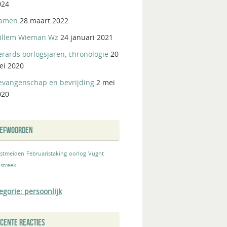
024
amen
28 maart 2022
illem Wieman Wz
24 januari 2021
rards oorlogsjaren, chronologie
20
ei 2020
evangenschap en bevrijding
2 mei
020
REFWOORDEN
stmeiden
Februaristaking
oorlog
Vught
streek
egorie: persoonlijk
CENTE REACTIES