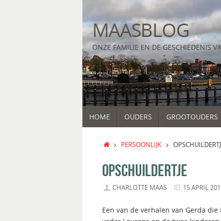
Ga
naar
MAASBLOG
de
inhoud
ONZE FAMILIE EN DE GESCHIEDENIS V
GA
HOME
OUDERS
GROOTOUDERS
NAAR
DE
INHOUD
HOME
PERSOONLIJK
OPSCHUILDERTJ
OPSCHUILDERTJE
CHARLOTTE MAAS
15 APRIL 201
Een van de verhalen van Gerda die i