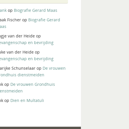
rank
op
Biografie Gerard Maas
aak Fischer
op
Biografie Gerard
aas
agje van der Heide
op
evangenschap en bevrijding
uke van der Heide
op
evangenschap en bevrijding
arijke Schunselaar
op
De vrouwen
rondhuis dienstmeiden
nk
op
De vrouwen Grondhuis
ienstmeiden
nk
op
Dien en Multatuli