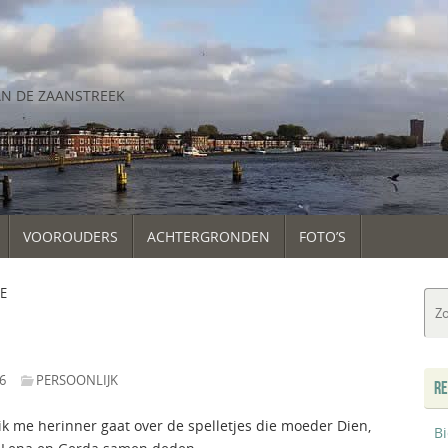
AN DE ZAANSTREEK
VOOROUDERS
ACHTERGRONDEN
FOTO’S
E
6
PERSOONLIJK
RE
k me herinner gaat over de spelletjes die moeder Dien,
B