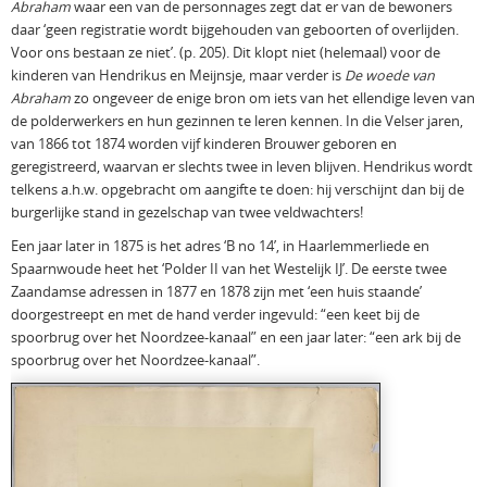
Abraham
waar een van de personnages zegt dat er van de bewoners
daar ‘geen registratie wordt bijgehouden van geboorten of overlijden.
Voor ons bestaan ze niet’. (p. 205). Dit klopt niet (helemaal) voor de
kinderen van Hendrikus en Meijnsje, maar verder is
De woede van
Abraham
zo ongeveer de enige bron om iets van het ellendige leven van
de polderwerkers en hun gezinnen te leren kennen. In die Velser jaren,
van 1866 tot 1874 worden vijf kinderen Brouwer geboren en
geregistreerd, waarvan er slechts twee in leven blijven. Hendrikus wordt
telkens a.h.w. opgebracht om aangifte te doen: hij verschijnt dan bij de
burgerlijke stand in gezelschap van twee veldwachters!
Een jaar later in 1875 is het adres ‘B no 14’, in Haarlemmerliede en
Spaarnwoude heet het ‘Polder II van het Westelijk IJ’. De eerste twee
Zaandamse adressen in 1877 en 1878 zijn met ‘een huis staande’
doorgestreept en met de hand verder ingevuld: “een keet bij de
spoorbrug over het Noordzee-kanaal” en een jaar later: “een ark bij de
spoorbrug over het Noordzee-kanaal”.