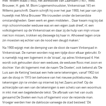
met Willem Maas (1900), het adresboek van Zaandam (1901, ‘Wed.
Brouwer, H. geb. M. Blom Logementhoudster, Vinkenstraat 16’) en
Willems jaarschrift. Daarin schrijft hij over het jaar 1900, het jaar van zijn
huwelijk met Mina Brouwer ‘We trouwden onder de beroerdste
omstandigheden. Geen werk en geen middelen… Daar kwam nog bij dat
mijn schoonmoeder weduwe was en een eigen zaak dreef, nl. een
volkslogement op de Vinkenstraat en daar zij de hulp van mijn vrouw
niet kon missen, trokken wij dieswege bij haar in. Alhoewel tegen onze
zin moesten wij echter van de nood een deugd maken.’
Na 1900 wijzigt met de demping van de sloot de naam Vinkenpad in
Vinkenstraat. De namen worden nog een tijdje door elkaar gebruikt. Er
is namelijk nog een logement in de ‘straat’, op adres Vinkenpad 4. Het
wordt ook gehouden door een weduwe, de weduwe Roos met zoon en
dochter. Van dit logement met de naam ‘De Doelen’, ook bekend als ‘De
Luis aan de Ketting’ bestaat een hele serie tekeningen, vanaf 1902 tot
aan de sloop in 1915 ten behoeve van het nieuwe politiebureau. Alle
tekeningen zijn te vinden op internet bij het Zaans archief. Op de
achterzijde van een van de tekeningen is een schets van een woonhuis
in inkt met een begeleidende tekst: ‘De afbraak van het van ouds
genaamd De Doelen een huis of logement voor de reizende man.
Vroeger werden hier de daklooze vanwege de stad besteed.’ Dit