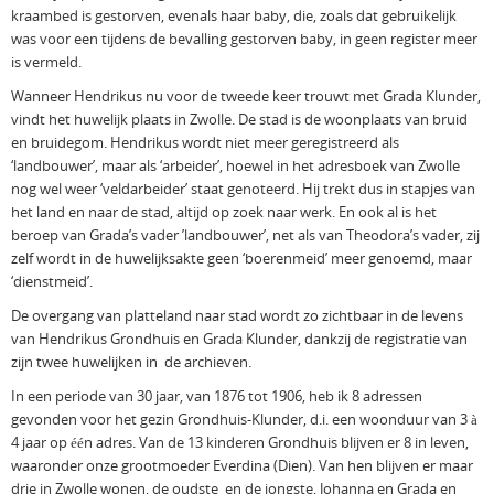
kraambed is gestorven, evenals haar baby, die, zoals dat gebruikelijk
was voor een tijdens de bevalling gestorven baby, in geen register meer
is vermeld.
Wanneer Hendrikus nu voor de tweede keer trouwt met Grada Klunder,
vindt het huwelijk plaats in Zwolle. De stad is de woonplaats van bruid
en bruidegom. Hendrikus wordt niet meer geregistreerd als
‘landbouwer’, maar als ‘arbeider’, hoewel in het adresboek van Zwolle
nog wel weer ‘veldarbeider’ staat genoteerd. Hij trekt dus in stapjes van
het land en naar de stad, altijd op zoek naar werk. En ook al is het
beroep van Grada’s vader ’landbouwer’, net als van Theodora’s vader, zij
zelf wordt in de huwelijksakte geen ‘boerenmeid’ meer genoemd, maar
‘dienstmeid’.
De overgang van platteland naar stad wordt zo zichtbaar in de levens
van Hendrikus Grondhuis en Grada Klunder, dankzij de registratie van
zijn twee huwelijken in de archieven.
In een periode van 30 jaar, van 1876 tot 1906, heb ik 8 adressen
gevonden voor het gezin Grondhuis-Klunder, d.i. een woonduur van 3 à
4 jaar op één adres. Van de 13 kinderen Grondhuis blijven er 8 in leven,
waaronder onze grootmoeder Everdina (Dien). Van hen blijven er maar
drie in Zwolle wonen, de oudste en de jongste, Johanna en Grada en