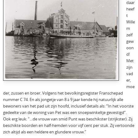
daar
heef
t
Wille
m
zelf
gew
oon
d!
Met
zijn
vad
er,
moe
der, zussen en broer. Volgens het bevolkingsregister Franschepad
nummer C 74. En als jongetje van 8 à 9 jaar kende hij natuurlijk alle
bewoners van het pad uit zijn hoofd, inclusief details als: “In het voorste
gedeelte van de woning van Pet was een snoepwinkeltje gevestigd”.
Ook erg leuk: “…de vrouw van smid Punt was beschikster (strijkster). Zij
beschikte boorden en half-hemden voor vijf cent per stuk. Zij vertoonde
zich altijd als een heldere en glundere vrouw.”