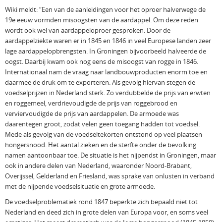
Wiki meldt: “Een van de aanleidingen voor het oproer halverwege de
19e eeuw vormden misoogsten van de aardappel. Om deze reden
wordt ook wel van aardappeloproer gesproken. Door de
aardappelziekte waren er in 1845 en 1846 in veel Europese landen zeer
lage aardappelopbrengsten. In Groningen bijvoorbeeld halveerde de
oogst. Daarbij kwam ook nog eens de misoogst van rogge in 1846.
Internationaal nam de vraag naar landbouwproducten enorm toe en
daarmee de druk om te exporteren. Als gevolg hiervan stegen de
voedselprijzen in Nederland sterk. Zo verdubbelde de prijs van erwten
en roggemeel, verdrievoudigde de prijs van roggebrood en
verviervoudigde de prijs van aardappelen. De armoede was
daarentegen groot, zodat velen geen toegang hadden tot voedsel.
Mede als gevolg van de voedseltekorten ontstond op veel plaatsen
hongersnood. Het aantal zieken en de sterfte onder de bevolking
namen aantoonbaar toe. De situatie is het nijpendst in Groningen, maar
ook in andere delen van Nederland, waaronder Noord-Brabant,
Overijssel, Gelderland en Friesland, was sprake van onlusten in verband
met de nijpende voedselsituatie en grote armoede.
De voedselproblematiek rond 1847 beperkte zich bepaald niet tot
Nederland en deed zich in grote delen van Europa voor, en soms veel