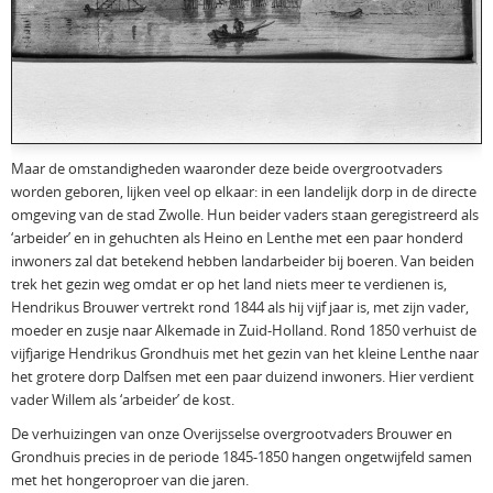
Maar de omstandigheden waaronder deze beide overgrootvaders
worden geboren, lijken veel op elkaar: in een landelijk dorp in de directe
omgeving van de stad Zwolle. Hun beider vaders staan geregistreerd als
‘arbeider’ en in gehuchten als Heino en Lenthe met een paar honderd
inwoners zal dat betekend hebben landarbeider bij boeren. Van beiden
trek het gezin weg omdat er op het land niets meer te verdienen is,
Hendrikus Brouwer vertrekt rond 1844 als hij vijf jaar is, met zijn vader,
moeder en zusje naar Alkemade in Zuid-Holland. Rond 1850 verhuist de
vijfjarige Hendrikus Grondhuis met het gezin van het kleine Lenthe naar
het grotere dorp Dalfsen met een paar duizend inwoners. Hier verdient
vader Willem als ‘arbeider’ de kost.
De verhuizingen van onze Overijsselse overgrootvaders Brouwer en
Grondhuis precies in de periode 1845-1850 hangen ongetwijfeld samen
met het hongeroproer van die jaren.