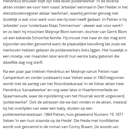
Hendrikus Brouwer blijft zijn hele leven polderwerker. In de diverse
akten vinden we voor hem naast ‘arbeider’ eenmaal in Den Helder in het
dienstbodenregister aldaar ‘werkman’, waarbij jammer genoeg niet
duidelijk is wat voor werk voor wie hij toen heeft gedaan. In Petten is hij
‘arbeider’ voor ‘onderbaas Klaas Timmerman’ –alweer wat voor werk?-
en zo leert hij misschien Meijnsje Blom kennen, dochter van Gerrit Blom
uit een bekende Schoorlse familie. Hij trouwt met haar en dat mag echt
bijzonder worden genoemd want de plaatselijke bevolking liet zoals we
hierboven hebben gelezen de polderwerkers links liggen. Het huwelijk is
een moetje, vier maanden later wordt hun eerste baby geboren die
dezelfde dag nog sterft.
Na een paar jaar trekken Hendrikus en Meijnsje vanuit Petten naar
Camperduin en verder zuidwaarts naar Velsen waar in 1863 begonnen
wordt met de aanleg van het Noordzeekanaal. In de Velser akten heet
Hendrikus ‘kanaalwerker’ en nog weer later in Haarlemmerliede en
Spaarnwoude, waar de inpoldering van het Houtrak wordt uitgevoerd,
‘polderwerker’. Ook de adressen die we dan vinden in de akten, meestal
bij het overlijden van weer een baby, duiden op een
polderwerkersbestaan: 1864 Petten, huis geteekend Numero 19, 1871
Velsen ‘in een huis staande op de Heide’. Die Heide met hoofdletter
wordt ook genoemd in de roman van Conny Braam,
De woede van