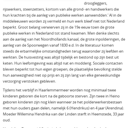
droogleggers,
rijswerkers, steenzetters, kortom van alle grond- en handwerkers die
hun krachten bij de aanleg van publieke werken aanwendden.’ Al in de
middeleeuwen worden zij vermeld en hun werk bleef niet tot Nederland
beperkt. Groot belang verwierven zij in de 19e eeuw toen de grote
publieke werken in Nederland tot stand kwamen. Men denke slechts
aan de aanleg van het Noordhollands kanaal, de grote inpolderingen, de
aanleg van de Spoorwegen vanaf 1830 e.d. In de literatuur komen
steeds de erbarmelijke omstandigheden terug waaronder zij leefden en
werkten. De huisvesting was altijd tijdelijk en bestond op zijn best uit
keten. Hun leefomgeving was altijd nat en modderig. Sociale contacten
bleven beperkt tot hun eigen groepen; de plaatselijke bevolking stelde
hun aanwezigheid niet op prijs en zij zijn lang van elke geneeskundige
verzorging verstoken gebleven.
Tijdens het verblijf in Haarlemmermeer worden nog minimaal twee
kinderen geboren die kort na de geboorte sterven. Zijn twee in Heino
geboren kinderen zijn nog klein wanneer ze het polderwerkersbestaan
met hun ouders gaan delen, namelijk 6 (Hendrikus) en 4 jaar (Arendina).
Moeder Willemina Hendrika van der Linden sterft in Heemstede, 33 jaar
oud.