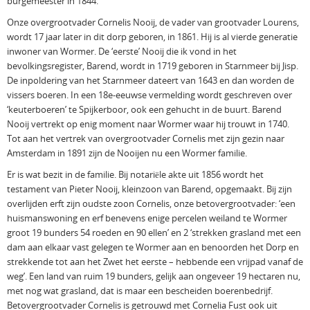
burgemeester in 1844.
Onze overgrootvader Cornelis Nooij, de vader van grootvader Lourens,
wordt 17 jaar later in dit dorp geboren, in 1861. Hij is al vierde generatie
inwoner van Wormer. De ‘eerste’ Nooij die ik vond in het
bevolkingsregister, Barend, wordt in 1719 geboren in Starnmeer bij Jisp.
De inpoldering van het Starnmeer dateert van 1643 en dan worden de
vissers boeren. In een 18e-eeuwse vermelding wordt geschreven over
‘keuterboeren’ te Spijkerboor, ook een gehucht in de buurt. Barend
Nooij vertrekt op enig moment naar Wormer waar hij trouwt in 1740.
Tot aan het vertrek van overgrootvader Cornelis met zijn gezin naar
Amsterdam in 1891 zijn de Nooijen nu een Wormer familie.
Er is wat bezit in de familie. Bij notariële akte uit 1856 wordt het
testament van Pieter Nooij, kleinzoon van Barend, opgemaakt. Bij zijn
overlijden erft zijn oudste zoon Cornelis, onze betovergrootvader: ‘een
huismanswoning en erf benevens enige percelen weiland te Wormer
groot 19 bunders 54 roeden en 90 ellen’ en 2 ‘strekken grasland met een
dam aan elkaar vast gelegen te Wormer aan en benoorden het Dorp en
strekkende tot aan het Zwet het eerste – hebbende een vrijpad vanaf de
weg’. Een land van ruim 19 bunders, gelijk aan ongeveer 19 hectaren nu,
met nog wat grasland, dat is maar een bescheiden boerenbedrijf.
Betovergrootvader Cornelis is getrouwd met Cornelia Fust ook uit