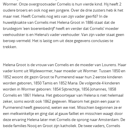
Wormer. Onze overgrootvader Cornelis is hun vierde kind. Hij heeft 2
oudere broers en ook nog een jongere. Over de drie zusters heb ik het
maar niet. Heeft Cornelis nog iets van zijn vader geërfd? In de
huwelijksakte van Cornelis met Helena Groot in 1886 staat dat de
bruidegom ‘een boerenbedrijf’ heeft en verder dat Cornelis’ moeder
veehoudster is en Helena’s vader veehouder. Van zijn vader staat geen
beroep vermeld. Het is lastig om uit deze gegevens conclusies te
trekken.
Helena Groot is de vrouw van Cornelis en de moeder van Lourens. Haar
vader komt uit Wijdewormer, haar moeder uit Wormer. Tussen 1850 en
1852 woont dit gezin Groot te Purmerend waar hun 2 eerste kinderen
worden geboren, 1850 Tamis en 1852 Maria. De volgende 4 kinderen
worden in Wormer geboren: 1854 Sijbrechtje, 1856 Johannes, 1858
Cornelis en 1861 Helena. Het geboortejaar van Helena is niet helemaal
zeker, soms wordt ook 1862 gegeven. Waarom het gezin een paar in
Purmerend heeft gewoond, weten we niet. Misschien begonnen ze er
een melkwinkeltje en ging dat al gauw failliet en misschien waagt door
deze ervaring Helena later met Cornelis de sprong naar Amsterdam. De
beide families Nooij en Groot zijn katholiek. De twee vaders, Cornelis