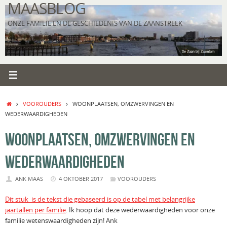
MAASBLOG
Ga
naar
ONZE FAMILIE EN DE GESCHIEDENIS VAN DE ZAANSTREEK
de
inhoud
HOME
VOOROUDERS
WOONPLAATSEN, OMZWERVINGEN EN
WEDERWAARDIGHEDEN
WOONPLAATSEN, OMZWERVINGEN EN
WEDERWAARDIGHEDEN
ANK MAAS
4 OKTOBER 2017
VOOROUDERS
Dit stuk is de tekst die gebaseerd is op de tabel met belangrijke
jaartallen per familie
. Ik hoop dat deze wederwaardigheden voor onze
familie wetenswaardigheden zijn! Ank