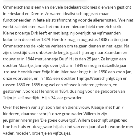
Ommerschans is een van de vele bedelaarskolonies die waren gesticht
in Friesland en Drente. Ze waren idealistisch opgezet maar
functioneerden in feite als strafinrichting voor de allerarmsten. ‘Wie niet
werkt zal niet eten’ was het motto en hieraan hield men zich strikt.
Kleine broertje Dirk leeft er niet lang, hij overlijdt na vijf maanden
kolonie in december 1829. Hendrik mag in augustus 1838 na tien jaar
Ommerschans de kolonie verlaten om te gaan dienen in het leger. Na
zijn diensttijd van onbekende lengte gaat hij terug naar Zaandam en
trouwt er in 1844 met Jannetje Duijf. Hij is dan 25 jaar. Ze krijgen een
dochter Maartje. Jannetje overlijdt al in 1849 en nog in datzelfde jaar
trouwt Hendrik met Eefje Kuin. Met haar krijgt hij in 1850 een zoon Jan,
onze voorvader, en in 1855 een dochter Trijntje.Waarschijnlijk zijn er
tussen 1850 en 1855 nog wel een of twee kinderen geboren, en
gestorven, voordat Hendrik in 1854, dus nog voor de geboorte van
Trijntje, zelf overlijdt. Hij is 34 jaar geworden.
Over het leven van zijn zoon Jan en diens vrouw Klaasje met hun 7
kinderen, daarover schrijft onze grootvader Willem in zijn
jeugdherinneringen ‘Die goeie ouwe tijd’. Willem beschrijft uitgebreid
hoe het huis er uitzag waar hij als kind van een jaar of acht woonde met
vader, moeder, broertje en vijf zusjes: