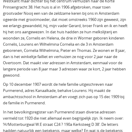
Westkant maar dichter biij het centrum verhuizen naar de Korte
Prinsengracht 38. Het huis is al in 1906 afgebroken, maar toen
grootvader Nooij een van de zeldzame keren bij ons in Amsterdam
ogeerde met grootmoeder, dat moet omstreeks 1960 zijn geweest, zijn
we erlangs gewandeld, hij, mijn vader Gerard, broer Frank en ik en heeft
hij het ons aangewezen. In dat huis hadden ze hun melkslijterij en
woonden ze, Cornelis en Helena, de drie in Wormer geboren kinderen
Cornelis, Lourens en Wilhelmina Cornelia en de 3 in Amsterdam
geborenen, Cornelia Wilhelmina, Pieter en Thomas. Ze wonen er 8 jaar,
dan is het winkeltje failliet en verhuizen ze nog voor 2 jaar naar de
Overtoom. Dat maakt vier adressen in Amsterdam, eenmaal voor de
langere periode van 8 jaar maar 3 adressen waar ze kort, 2 jaar hebben
gewoond.
Op 10 december 1907 wordt de hele familie uitgeschreven naar
Purmerend, adres Kanaalkade, behalve Lourens. Hij maakt de
ambachtsschool in Amsterdam af en voegt zich pas op 15 dec 1909 bij
de familie in Purmerend.
In het bevolkingsregister van Purmerend staan diverse adressen
vermeld tot 1920 die niet allemaal even begrijpelijk zijn. Ik neem over:
‘H/Motterburgwal W.E straat C24 ? 190a Kerksteeg D 38’. De letters
hadden natuurlijk een betekenis, maar welke? En wat is de betekenis