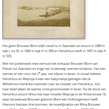
Het gezin Brouwer-Blom blijft vanaf nu in Zaandam en woont in 1880 in
wijk L no 55, in 1883 in wijk H nr 390 en Hendrikus sterft in 1897 in wijk H
nr 505.
Met het polderwerk mee verhuist het echtpaar Brouwer-Blom van
Petten tot Zaandam en krijgt het ‘onderweg’ veertien kinderen. Van hen
e
sterven er tien voor het 2
jaar, vier blijven in leven. In totaal hebben
Hendrikus en Meijnsje 4 keer een babymeisje gekregen die ze
Wilhelmina Hendrika noemden naar de moeder van Hendrikus. Van
haar bleef alleen de laatste, onze grootmoeder in leven. Na de dood van
Hendrikus woont Mina met haar moeder Meijnsje in de Vinkenstraat 16,
waar de weduwe Brouwer geboren Blom een Volkslogement heeft.
Hiervoor bestaan drie bronnen, de huwelijksakte van Mina Brouwer