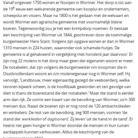
Vanaf ongeveer 1750 wonen er Nooijen in Wormer. Het dorp is tot aan
e
de 19
eeuw een welvarende gemeente van kooplui en ondernemers,
scheepslui en vissers. Maar na 1800 is het gedaan met de welvaart en
wordt Wormer een agrarische gemeente met voornamelijk kleine
boeren. Tegenwoordig zou je het een krimpdorp noemen. Er bestaat
een beschrijving van Wormer uit 1844, geschreven door de toenmalige
burgemeester Hero Stant. Volgens zijn opgave wonen er dan in Wormer
1310 mensen in 224 huizen, waaronder ook schamele hutjes. De
gemeente is al gehalveerd in vergelijking met honderd jaar daarvoor. Er
zijn nog 22 molens in het dorp maar geen der eigenaren woont er meer.
De notabelen, dat zijn volgens de burgemeester één koopman die in
Oostknollendam woont en één moleneigenaar nog in Wormer zelf. Hij
vervolgt, ‘Landbouw, meer eigenaardig gezegd de veeboerderij, welke
tevoren bijwerk scheen, is de hoofdzaak geworden en ten gevolge van
dien is thans de boerestand die der notabelen.’ Maar die stand is eerder
arm dan rijk. Ze vormt een kwart van de bevolking van Wormer, zo’n 300
mensen dus. Naast de boeren zijn er nog rond de 120 ambachtslieden
en winkeliers. De rest van de bevolking, zeg 900 mensen, vormen ‘de
stand der
werklieden
of
daglooners
’. Zij leven ‘uit de hand in de tand’. Er
heerst net geen honger in Wormer doordat de mensen in hun tuinen
aardappels kunnen verbouwen. Aldus de beschrijving van de