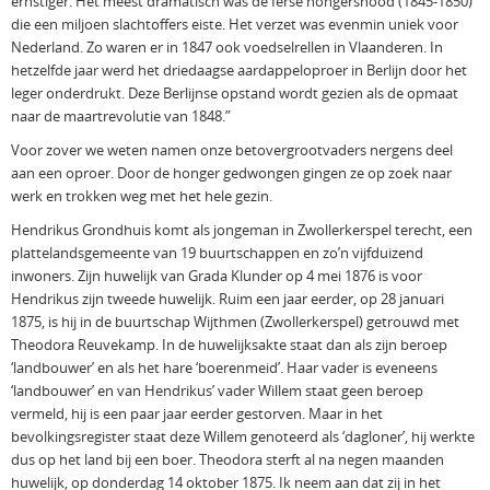
ernstiger. Het meest dramatisch was de Ierse hongersnood (1845-1850)
die een miljoen slachtoffers eiste. Het verzet was evenmin uniek voor
Nederland. Zo waren er in 1847 ook voedselrellen in Vlaanderen. In
hetzelfde jaar werd het driedaagse aardappeloproer in Berlijn door het
leger onderdrukt. Deze Berlijnse opstand wordt gezien als de opmaat
naar de maartrevolutie van 1848.”
Voor zover we weten namen onze betovergrootvaders nergens deel
aan een oproer. Door de honger gedwongen gingen ze op zoek naar
werk en trokken weg met het hele gezin.
Hendrikus Grondhuis komt als jongeman in Zwollerkerspel terecht, een
plattelandsgemeente van 19 buurtschappen en zo’n vijfduizend
inwoners. Zijn huwelijk van Grada Klunder op 4 mei 1876 is voor
Hendrikus zijn tweede huwelijk. Ruim een jaar eerder, op 28 januari
1875, is hij in de buurtschap Wijthmen (Zwollerkerspel) getrouwd met
Theodora Reuvekamp. In de huwelijksakte staat dan als zijn beroep
‘landbouwer’ en als het hare ‘boerenmeid’. Haar vader is eveneens
‘landbouwer’ en van Hendrikus’ vader Willem staat geen beroep
vermeld, hij is een paar jaar eerder gestorven. Maar in het
bevolkingsregister staat deze Willem genoteerd als ‘dagloner’, hij werkte
dus op het land bij een boer. Theodora sterft al na negen maanden
huwelijk, op donderdag 14 oktober 1875. Ik neem aan dat zij in het