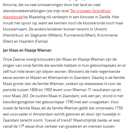
Antonia, die na veel omzwervingen door het land en veel
dienstbodebetrekkingen (zie mijn stuk ‘
De vrouwen Grondhuis
dienstbode
’op Maasblog.nl) verdwijnt in een klooster in Zwolle. Hier
houdt het spoor op, want we kennen noch de kloosterorde noch haar
kloosternaam. De andere kinderen komen terecht in Utrecht
(Hendrikus) en Slagharen (Willem), Purmerend (Mien), Krommenie
(Dien) en Haarlem (Femia).
Jan Maas en Klaasje Wieman
Onze Zaanse overgrootouders Jan Maas en Klaasje Wieman zijn de
enigen van onze familie die wortels hebben in hun geboorteplaats en er
zelf hun hele leven zijn blijven wonen. Minstens de hele negentiende
eeuw wonen er Mazen en Wiemannen in Zaandam. Daarbij is de familie
Maas groter dan de familie Wieman, zoeken op wiewaswie.nl voor de
periode tussen 1800 en 1900 levert voor Wieman 71 resultaten op en
voor Maas 263. De oudste Maas in Zaandam, ook een Jan, stond in het
bevolkingsregister het geboortejaar 1790 met een vraagteken. Voor
zowel de familie Maas als de familie Wieman geldt dat omstreeks 1750
een voorvader in Amsterdam wordt geboren en door zijn huwelijk in
Zaandam terecht komt. Toeval of trend? Waarschijnlijk beide, er was
e
vanaf de 17
eeuw druk verkeer van goederen en mensen tussen