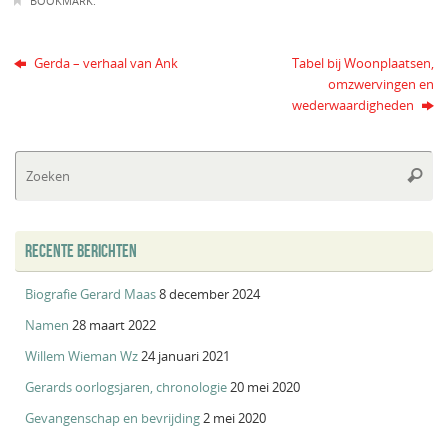
BOOKMARK
.
Gerda – verhaal van Ank
Tabel bij Woonplaatsen,
omzwervingen en
wederwaardigheden
Zo
Zoeke
na
RECENTE BERICHTEN
Biografie Gerard Maas
8 december 2024
Namen
28 maart 2022
Willem Wieman Wz
24 januari 2021
Gerards oorlogsjaren, chronologie
20 mei 2020
Gevangenschap en bevrijding
2 mei 2020