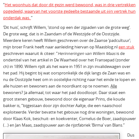
“
Het woonhuis dat door dit gezin werd bewoond, was in drie vertrekken
opgedeeld, waarvan het voorste gedeelte bestaande uit één vertrek hun
onderdak was.
”
‘Dit huis’, schrijft Willem, ‘stond op een der zijpaden van de grote weg’.
De grote weg, dat is in Zaandam of de Westzijde of de Oostzijde.
Meerdere keren heeft Willem geschreven over de Zaanse ‘padcultuur’;
mijn broer Frank heeft naar aanleiding hiervan op Maasblog.nl
een stuk
geschreven waaruit ik citeer: “
Herinneringen van Willem Maas
is de
ondertitel van het artikel in De Waarheid over het Fransepad (zonder
ch) in 1890. Willem rijdt als het ware in 1951 in zijn invalidewagen over
het pad. Hij begint bij wat oorspronkelijk de dijk langs de Zaan was en
nu de Oostzijde heet om in oostelijke richting naar het einde te lopen en
alle huizen en bewoners aan de noordkant op te noemen.
Alle
bewoners? Ja allemaal, tot waar het pad doodloopt. Daar staat een
groot stenen gebouw, bewoond door de eigenaar Prins, die koude
bakker is, “bijgestaan door zijn dochter Aaltje, die een naaischool
exploiteerde. Verder bevatte het gebouw nog drie woningen, bewoond
door Klaas Kok, beschuit- en koekventer, Cornelus de Boer, zaadsjouwer
(…) en Jan Maas, zaadsjouwer aan de rijstfabriek ‘Birma’ van Blans.”
Dus