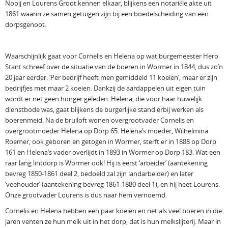
Nooij en Lourens Groot kennen elkaar, blijkens een notariële akte uit
1861 waarin ze samen getuigen zijn bij een boedelscheiding van een
dorpsgenoot.
Waarschijnlijk gaat voor Cornelis en Helena op wat burgemeester Hero
Stant schreef over de situatie van de boeren in Wormer in 1844, dus zo’n
20 jaar eerder: ‘Per bedrijf heeft men gemiddeld 11 koeien’, maar er zijn
bedrijfjes met maar 2 koeien. Dankzij de aardappelen uit eigen tuin
wordt er net geen honger geleden. Helena, die voor haar huwelijk
dienstbode was, gaat blijkens de burgerlijke stand erbij werken als
boerenmeid. Na de bruiloft wonen overgrootvader Cornelis en
overgrootmoeder Helena op Dorp 65. Helena’s moeder, Wilhelmina
Roemer, ook geboren en getogen in Wormer, sterft er in 1888 op Dorp
161 en Helena’s vader overlijdt in 1893 in Wormer op Dorp 183. Wat een
raar lang lintdorp is Wormer ook! Hij is eerst ‘arbeider’ (aantekening
bevreg 1850-1861 deel 2, bedoeld zal zijn landarbeider) en later
‘veehouder’ (aantekening bevreg 1861-1880 deel 1), en hij heet Lourens.
Onze grootvader Lourens is dus naar hem vernoemd.
Cornelis en Helena hebben een paar koeien en net als veel boeren in die
jaren venten ze hun melk uit in het dorp; dat is hun melkslijterij. Maar in