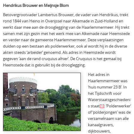
Hendrikus Brouwer en Meijnsje Blom
Betovergrootvader Lambertus Brouwer, de vader van Hendrikus, trekt
rond 1844 van Heino in Overijssel naar Alkemade in Zuid-Holland en
werkt daar mee aan de drooglegging van de Haarlemmermeer. Hij trekt
samen met zijn gezin met het werk mee van Alkemade naar Heemstede
en verder naar de gemeente Haarlemmermeer. Deze verplaatsingen
duiden op een bestaan als polderwerker, ook al wordt hij in de diverse
akten steeds ‘arbeider’ genoemd. Als adres in Heemstede wordt
gegeven ‘aan de rand cruquius alhier’. De Cruquius is het gemaal bij
Heemstede dat is gebruikt bij de drooglegging.
Het adres in
Haarlemmermeer was
‘huis nummer 23 B’. In
het Tijdschrift voor
Waterstaatsgeschiedeni
s staat
[1]
: ‘Polderwerker’
of ‘polderjongen’ was de
verzamelnaam van alle
kanaalgravers,
dijkbouwers,